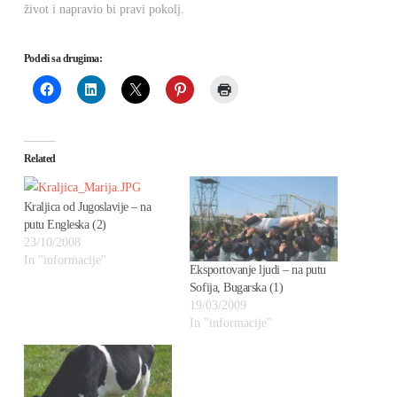
život i napravio bi pravi pokolj.
Podeli sa drugima:
Related
Kraljica od Jugoslavije – na
putu Engleska (2)
23/10/2008
In "informacije"
Eksportovanje ljudi – na putu
Sofija, Bugarska (1)
19/03/2009
In "informacije"