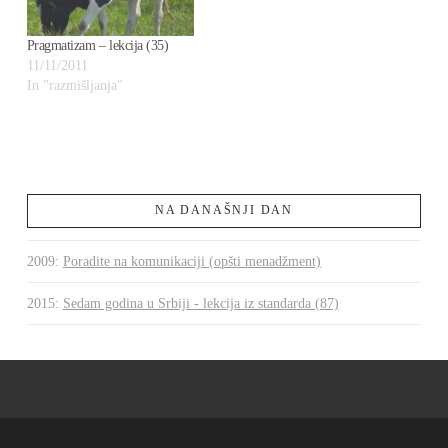
Pragmatizam – lekcija (35)
11/11/2011
In "razmišljanja"
NA DANAŠNJI DAN
2009
:
Poradite na komunikaciji (opšti menadžment)
2015
:
Sedam godina u Srbiji - lekcija iz standarda (87)