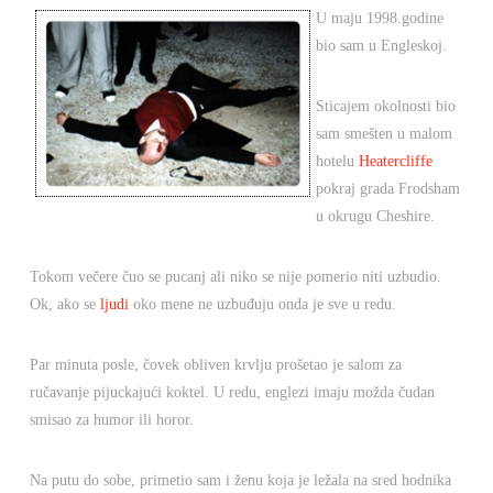
U maju 1998.godine
bio sam u Engleskoj.
Sticajem okolnosti bio
sam smešten u malom
hotelu
Heatercliffe
pokraj grada Frodsham
u okrugu Cheshire.
Tokom večere čuo se pucanj ali niko se nije pomerio niti uzbudio.
Ok, ako se
ljudi
oko mene ne uzbuđuju onda je sve u redu.
Par minuta posle, čovek obliven krvlju prošetao je salom za
ručavanje pijuckajući koktel. U redu, englezi imaju možda čudan
smisao za humor ili horor.
Na putu do sobe, primetio sam i ženu koja je ležala na sred hodnika