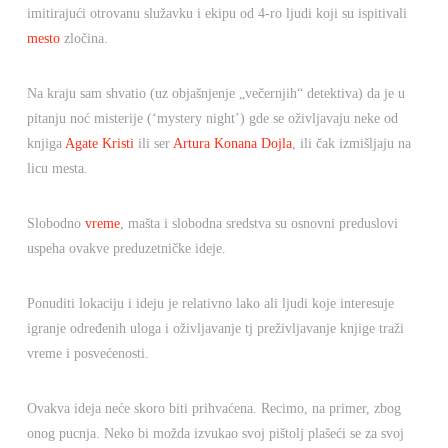
imitirajući otrovanu služavku i ekipu od 4-ro ljudi koji su ispitivali
mesto
zločina.
Na kraju sam shvatio (uz objašnjenje „večernjih“ detektiva) da je u
pitanju noć misterije (‘mystery night’) gde se oživljavaju neke od
knjiga
Agate Kristi
ili ser
Artura Konana Dojla
, ili čak izmišljaju na
licu mesta.
Slobodno
vreme
, mašta i slobodna sredstva su osnovni preduslovi
uspeha ovakve preduzetničke ideje.
Ponuditi lokaciju i ideju je relativno lako ali ljudi koje interesuje
igranje određenih uloga i oživljavanje tj preživljavanje knjige traži
vreme i posvećenosti.
Ovakva ideja neće skoro biti prihvaćena. Recimo, na primer, zbog
onog pucnja. Neko bi možda izvukao svoj pištolj plašeći se za svoj