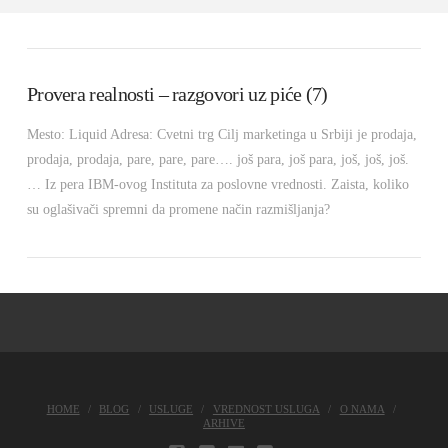
Provera realnosti – razgovori uz piće (7)
Mesto: Liquid Adresa: Cvetni trg Cilj marketinga u Srbiji je prodaja,
prodaja, prodaja, pare, pare, pare…. još para, još para, još, još, još.
… Iz pera IBM-ovog Instituta za poslovne vrednosti. Zaista, koliko
su oglašivači spremni da promene način razmišljanja?
HOME
BLOG
USLUGE
VREDNOST USLUGA
O NAMA
ARHIVE