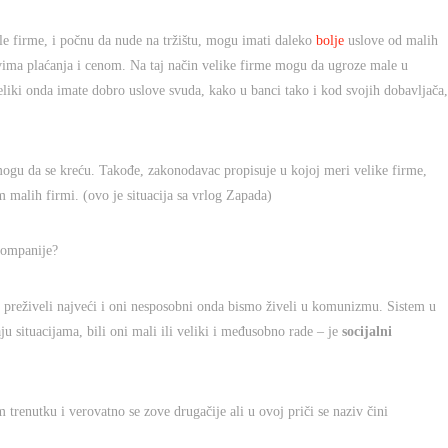
e firme, i počnu da nude na tržištu, mogu imati daleko
bolje
uslove od malih
ovima plaćanja i cenom. Na taj način velike firme mogu da ugroze male u
liki onda imate dobro uslove svuda, kako u banci tako i kod svojih dobavljača,
mogu da se kreću. Takođe, zakonodavac propisuje u kojoj meri velike firme,
m malih firmi. (ovo je situacija sa vrlog Zapada)
kompanije?
i preživeli najveći i oni nesposobni onda bismo živeli u komunizmu. Sistem u
ju situacijama, bili oni mali ili veliki i međusobno rade – je
socijalni
 trenutku i verovatno se zove drugačije ali u ovoj priči se naziv čini