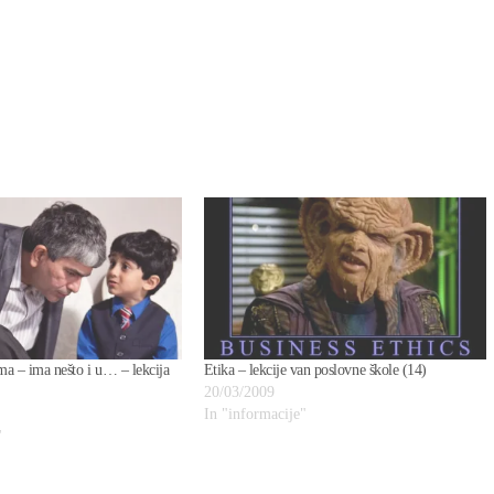
ma – ima nešto i u… – lekcija
Etika – lekcije van poslovne škole (14)
20/03/2009
In "informacije"
"