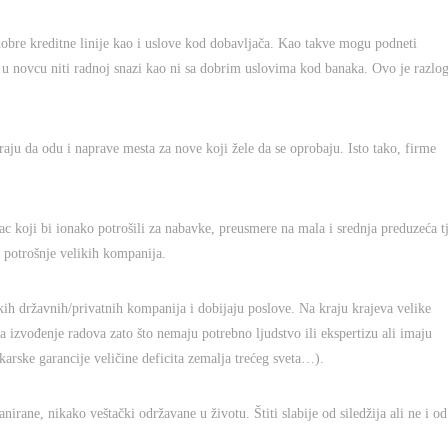
dobre kreditne linije kao i uslove kod dobavljača. Kao takve mogu podneti
u novcu niti radnoj snazi kao ni sa dobrim uslovima kod banaka. Ovo je razlo
aju da odu i naprave mesta za nove koji žele da se oprobaju. Isto tako, firme
 koji bi ionako potrošili za nabavke, preusmere na mala i srednja preduzeća t
potrošnje velikih kompanija.
ih državnih/privatnih kompanija i dobijaju poslove. Na kraju krajeva velike
 izvođenje radova zato što nemaju potrebno ljudstvo ili ekspertizu ali imaju
arske garancije veličine deficita zemalja trećeg sveta…).
irane, nikako veštački održavane u životu. Štiti slabije od siledžija ali ne i od