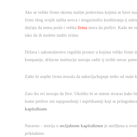
Ako se velike firme okrenu malim poslovima kojima se bave mal
firmi zbog svojih zaliha novca i mogućnošću kreditiranja tj usl
slučaju da nema posla i velika
firma
mora da preživi. Kada ste ve
tako da ih možete nuditi svima.
Država i zakonodavstvo regulišu prostor u kojima velike firme 
kompanije, državne institucije moraju raditi tj trošiti novac pute
Zašto bi uopšte firma morala da nabavlja/kupuje nešto od male 
Zato što svi moraju da žive. Ukoliko bi se sistem stvarao kako b
kome prežive oni najsposobniji i najefikasniji koji se prilagođava
kapitalizam
.
Naravno – teorija o
socijalnom kapitalizmu
je smišljena u ovom
prikladnim.