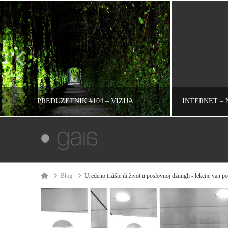
PREDUZETNIK #104 – VIZIJA
IVAN REČEVIĆ
INFORMACIJE, RAZMIŠLJANJA, UNCATEGORIZED
Home
Blog
Uređeno tržište ili život u poslovnoj džungli - lekcije van p
ЈУЛ 4, 2011