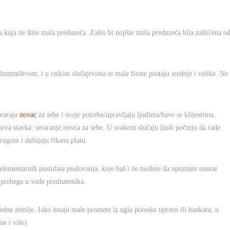
ma koja ne štite mala preduzeća. Zašto bi uopšte mala preduzeća bila zaštićena o
duzetništvom, i u retkim slučajevima te male firme postaju srednje i velike. Ne
tvaraju
novac
za sebe i svoje potrebe/upravljaju ljudima/bave se klijentima.
a prva stavka: stvaranje novca za sebe. U svakom slučaju ljudi počinju da rade
rugom i dobijaju fiksnu platu.
ementarnih postulata poslovanja, koje baš i ne možete da upoznate unutar
g prebega u vode preduzetnika.
edne zemlje. Iako imaju male promete iz ugla poreske uprave ili bankara, u
e i više).