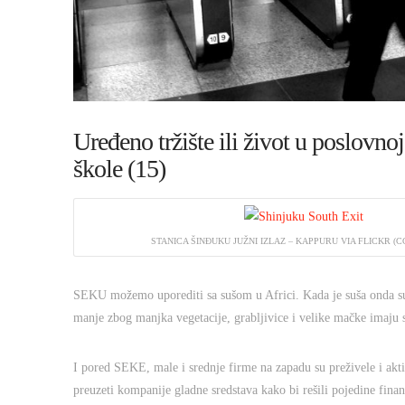
Uređeno tržište ili život u poslovno
škole (15)
STANICA ŠINĐUKU JUŽNI IZLAZ – KAPPURU VIA FLICKR (CC
SEKU možemo uporediti sa sušom u Africi. Kada je suša onda su svi
manje zbog manjka vegetacije, grabljivice i velike mačke imaju s
I pored SEKE, male i srednje firme na zapadu su preživele i akti
preuzeti kompanije gladne sredstava kako bi rešili pojedine finans