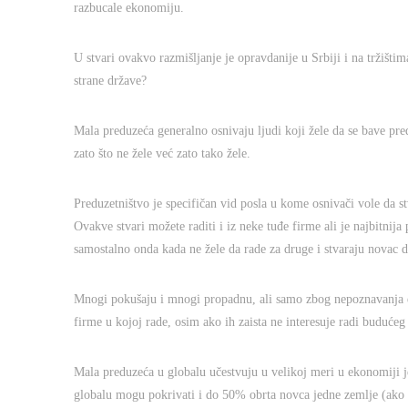
razbucale ekonomiju.
U stvari ovakvo razmišljanje je opravdanije u Srbiji i na tržišti
strane države?
Mala preduzeća generalno osnivaju ljudi koji žele da se bave pre
zato što ne žele već zato tako žele.
Preduzetništvo je specifičan vid posla u kome osnivači vole da s
Ovakve stvari možete raditi i iz neke tuđe firme ali je najbitnij
samostalno onda kada ne žele da rade za druge i stvaraju novac d
Mnogi pokušaju i mnogi propadnu, ali samo zbog nepoznavanja el
firme u kojoj rade, osim ako ih zaista ne interesuje radi buduće
Mala preduzeća u globalu učestvuju u velikoj meri u ekonomiji j
globalu mogu pokrivati i do 50% obrta novca jedne zemlje (ako n