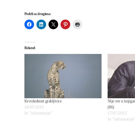
Podeli sa drugima:
Related
Krvožednost grabljivice
Nije sve u knjiga
24/05/2010
(86)
In "informacije"
17/07/2015
In "informacije