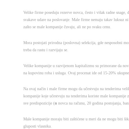
Velike firme poseduju rezerve novca, često i višak radne snage, 
svakave udare na poslovanje. Male firme nemaju takav luksuz ni 
zašto se male kompanije čuvaju, ali ne po svaku cenu.
Mora postojati prirodna (poslovna) selekcija, gde nesposobni mor
treba da rastu i razvijaju se.
Velike kompanije u razvijenom kapitalizmu su primorane da novac
na kupovinu roba i usluga. Ovaj procenat ide od 15-20% ukupne 
Na ovaj način i male firme mogu da učestvuju na tenderima velik
kompanije koje učestvuju na tenderima koriste male kompanije za
sve predispozicije (
n
novca na računu, 20 godina postojanja, bank
Male kompanije moraju biti zaštićene u meri da ne mogu biti šikan
gluposti vlasnika.