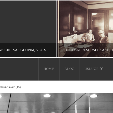
INTERNET – NE ČINI VAS GLUPIM, VEĆ SAMO ČINI DA (VAŠE) GLUPOSTI BUDU DOSTUPNE DRUGIMA
LJUDSKI RESURSI I KAKO I
HOME
BLOG
USLUGE
IVAN REČEVIĆ
IVAN REČEVIĆ
INFORMACIJE
HR, INFORMACIJE, RAZMIŠLJANJA, UNC
oslovne škole (15)
ОКТОБАР 8, 2008
ОКТОБАР 8, 200