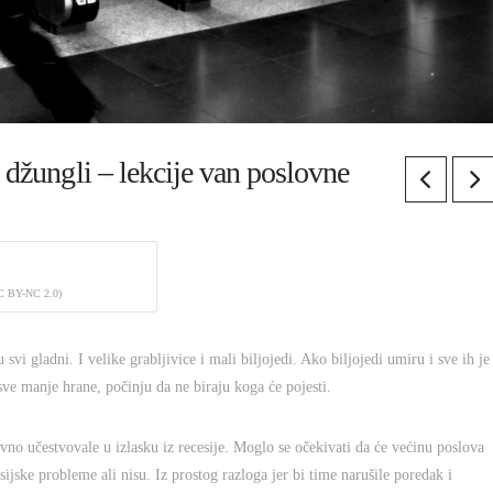
j džungli – lekcije van poslovne
 BY-NC 2.0)
 gladni. I velike grabljivice i mali biljojedi. Ako biljojedi umiru i sve ih je
ve manje hrane, počinju da ne biraju koga će pojesti.
vno učestvovale u izlasku iz recesije. Moglo se očekivati da će većinu poslova
ijske probleme ali nisu. Iz prostog razloga jer bi time narušile poredak i