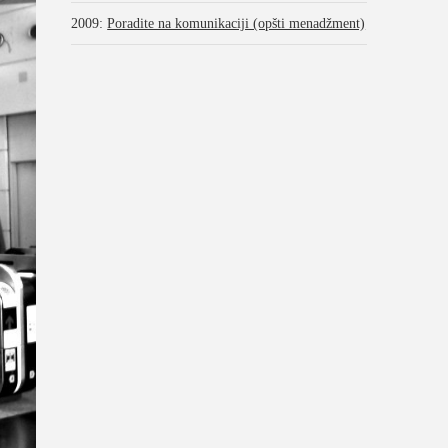
2009
:
Poradite na komunikaciji (opšti menadžment)