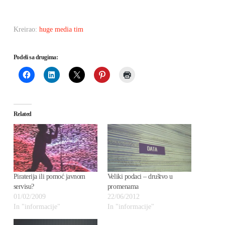
Kreirao:
huge media tim
Podeli sa drugima:
Related
Piraterija ili pomoć javnom
Veliki podaci – društvo u
servisu?
promenama
01/02/2009
22/06/2012
In "informacije"
In "informacije"