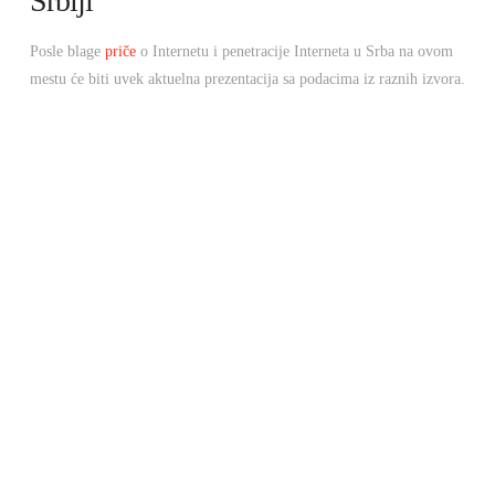
Srbiji
Posle blage
priče
o Internetu i penetracije Interneta u Srba na ovom
mestu će biti uvek aktuelna prezentacija sa podacima iz raznih izvora.