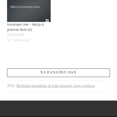
formiranje cene – lekcija iz
poslovne škole (6)
19/09/2008
In "informacije"
NA DANAŠNJI DAN
2016
:
Besplatan konsalting ili kako umanjiti svoju vrednost