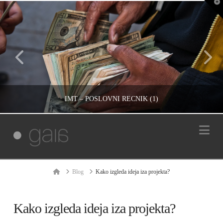
T
t
W
IMT – POSLOVNI REČNIK (1)
Na
IVAN REČEVIĆ
INFORMACIJE, UNCATEGORIZED
Home
Blog
Kako izgleda ideja iza projekta?
ОКТОБАР 15, 2008
Kako izgleda ideja iza projekta?