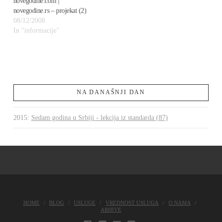
novegodine.com |
novegodine.rs – projekat (2)
08/12/2008
In "informacije"
NA DANAŠNJI DAN
2015
:
Sedam godina u Srbiji - lekcija iz standarda (87)
HOME
BLOG
USLUGE
VREDNOST USLUGA
O NAMA
ARHIVE