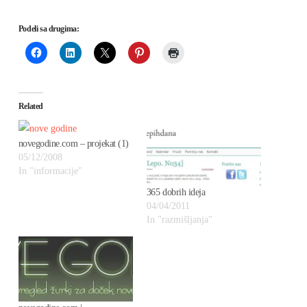
Podeli sa drugima:
Related
novegodine.com – projekat (1)
05/12/2008
In "informacije"
365 dobrih ideja
04/04/2011
In "razmišljanja"