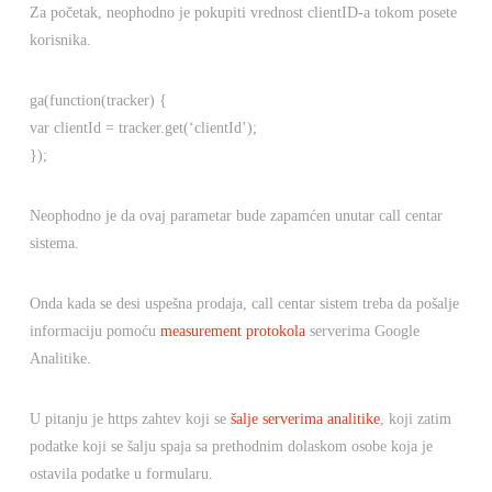
Za početak, neophodno je pokupiti vrednost clientID-a tokom posete
korisnika.
ga
(
function
(
tracker
)
{
var
clientId
=
tracker
.
get
(
‘clientId’
);
});
Neophodno je da ovaj parametar bude zapamćen unutar call centar
sistema.
Onda kada se desi uspešna prodaja, call centar sistem treba da pošalje
informaciju pomoću
measurement protokola
serverima Google
Analitike.
U pitanju je https zahtev koji se
šalje serverima analitike
, koji zatim
podatke koji se šalju spaja sa prethodnim dolaskom osobe koja je
ostavila podatke u formularu.