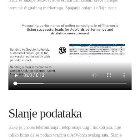
Kada se sakupe lead-ovi koje obradi call centar, kreće najlepši
trenutak digitalnog marketinga. Spajanje onlajn i oflajn sveta.
Slanje podataka
Kako je proces telefoniranja i teleprodaje dug i mukotrpan, nije
toliko bitno da se podaci vraćaju u AdWords svakog sata. Slanje