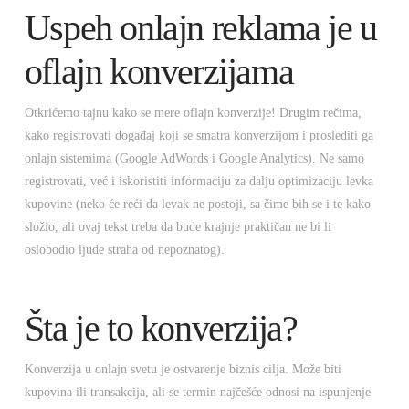
Uspeh onlajn reklama je u
oflajn konverzijama
Otkrićemo tajnu kako se mere oflajn konverzije! Drugim rečima,
kako registrovati događaj koji se smatra konverzijom i proslediti ga
onlajn sistemima (Google AdWords i Google Analytics). Ne samo
registrovati, već i iskoristiti informaciju za dalju optimizaciju levka
kupovine (neko će reći da levak ne postoji, sa čime bih se i te kako
složio, ali ovaj tekst treba da bude krajnje praktičan ne bi li
oslobodio ljude straha od nepoznatog).
Šta je to konverzija?
Konverzija u onlajn svetu je ostvarenje biznis cilja. Može biti
kupovina ili transakcija, ali se termin najčešće odnosi na ispunjenje