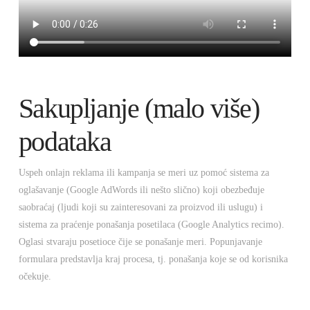
Sakupljanje (malo više)
podataka
Uspeh onlajn reklama ili kampanja se meri uz pomoć sistema za
oglašavanje (Google AdWords ili nešto slično) koji obezbeđuje
saobraćaj (ljudi koji su zainteresovani za proizvod ili uslugu) i
sistema za praćenje ponašanja posetilaca (Google Analytics recimo).
Oglasi stvaraju posetioce čije se ponašanje meri. Popunjavanje
formulara predstavlja kraj procesa, tj. ponašanja koje se od korisnika
očekuje.