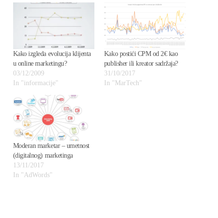
Kako izgleda evolucija klijenta
Kako postići CPM od 2€ kao
u online marketingu?
publisher ili kreator sadržaja?
03/12/2009
31/10/2017
In "informacije"
In "MarTech"
Moderan marketar – umetnost
(digitalnog) marketinga
13/11/2017
In "AdWords"