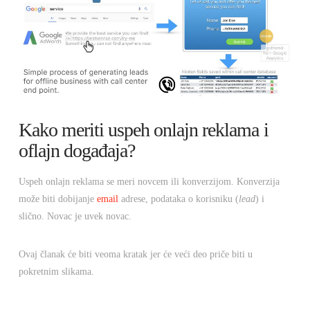
Kako meriti uspeh onlajn reklama i
oflajn događaja?
Uspeh onlajn reklama se meri novcem ili konverzijom. Konverzija
može biti dobijanje
email
adrese, podataka o korisniku (
lead
) i
slično. Novac je uvek novac.
Ovaj članak će biti veoma kratak jer će veći deo priče biti u
pokretnim slikama.