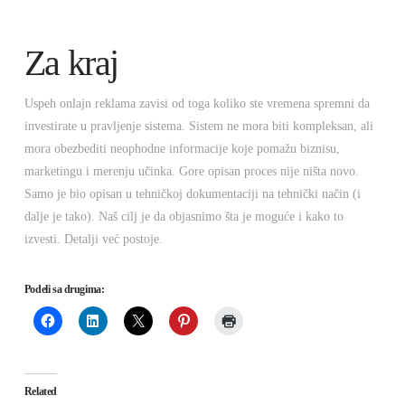
Za kraj
Uspeh onlajn reklama zavisi od toga koliko ste vremena spremni da
investirate u pravljenje sistema. Sistem ne mora biti kompleksan, ali
mora obezbediti neophodne informacije koje pomažu biznisu,
marketingu i merenju učinka. Gore opisan proces nije ništa novo.
Samo je bio opisan u tehničkoj dokumentaciji na tehnički način (i
dalje je tako). Naš cilj je da objasnimo šta je moguće i kako to
izvesti. Detalji već postoje.
Podeli sa drugima:
Related