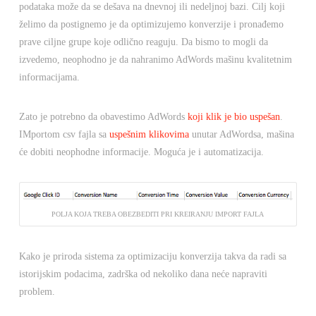
podataka može da se dešava na dnevnoj ili nedeljnoj bazi. Cilj koji
želimo da postignemo je da optimizujemo konverzije i pronađemo
prave ciljne grupe koje odlično reaguju. Da bismo to mogli da
izvedemo, neophodno je da nahranimo AdWords mašinu kvalitetnim
informacijama.
Zato je potrebno da obavestimo AdWords
koji klik je bio uspešan
.
IMportom csv fajla sa
uspešnim klikovima
unutar AdWordsa, mašina
će dobiti neophodne informacije. Moguća je i automatizacija.
POLJA KOJA TREBA OBEZBEDITI PRI KREIRANJU IMPORT FAJLA
Kako je priroda sistema za optimizaciju konverzija takva da radi sa
istorijskim podacima, zadrška od nekoliko dana neće napraviti
problem.