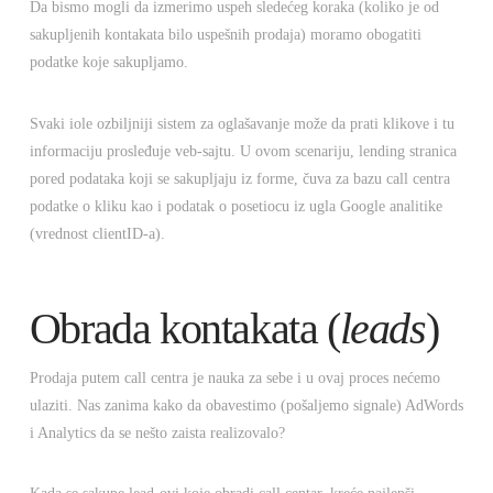
Da bismo mogli da izmerimo uspeh sledećeg koraka (koliko je od
sakupljenih kontakata bilo uspešnih prodaja) moramo obogatiti
podatke koje sakupljamo.
Svaki iole ozbiljniji sistem za oglašavanje može da prati klikove i tu
informaciju prosleđuje veb-sajtu. U ovom scenariju, lending stranica
pored podataka koji se sakupljaju iz forme, čuva za bazu call centra
podatke o kliku kao i podatak o posetiocu iz ugla Google analitike
(vrednost clientID-a).
Obrada kontakata (
leads
)
Prodaja putem call centra je nauka za sebe i u ovaj proces nećemo
ulaziti. Nas zanima kako da obavestimo (pošaljemo signale) AdWords
i Analytics da se nešto zaista realizovalo?