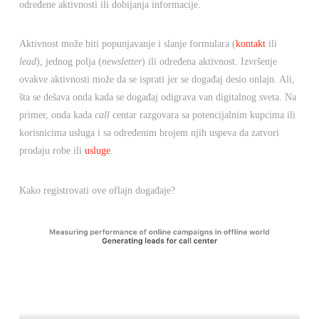
određene aktivnosti ili dobijanja informacije.
Aktivnost može biti popunjavanje i slanje formulara (
kontakt
ili
lead
), jednog polja (
newsletter
) ili određena aktivnost. Izvršenje
ovakve aktivnosti može da se isprati jer se događaj desio onlajn. Ali,
šta se dešava onda kada se događaj odigrava van digitalnog sveta. Na
primer, onda kada
call
centar razgovara sa potencijalnim kupcima ili
korisnicima usluga i sa određenim brojem njih uspeva da zatvori
prodaju robe ili
usluge
.
Kako registrovati ove oflajn događaje?