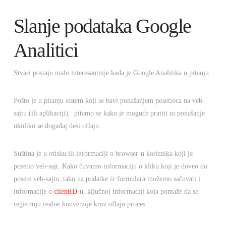
Slanje podataka Google
Analitici
Stvari postaju malo interesantnije kada je Google Analitika u pitanju.
Pošto je u pitanju sistem koji se bavi ponašanjem posetioca na veb-
sajtu (ili aplikaciji), pitamo se kako je moguće pratiti to ponašanje
ukoliko se događaj desi oflajn.
Suština je u otisku ili informaciji o browser-u korisnika koji je
posetio veb-sajt. Kako čuvamo informaciju o kliku koji je doveo do
posete veb-sajtu, tako uz podatke iz formulara možemo sačuvati i
informacije o
clientID
-u, ključnoj informaciji koja pomaže da se
registruju realne konverzije kroz oflajn proces.