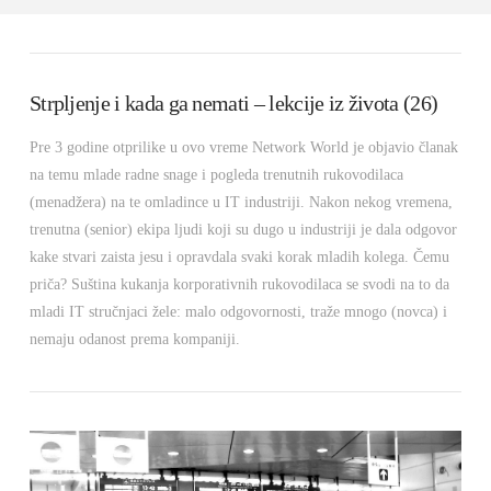
Strpljenje i kada ga nemati – lekcije iz života (26)
Pre 3 godine otprilike u ovo vreme Network World je objavio članak
na temu mlade radne snage i pogleda trenutnih rukovodilaca
(menadžera) na te omladince u IT industriji. Nakon nekog vremena,
trenutna (senior) ekipa ljudi koji su dugo u industriji je dala odgovor
kake stvari zaista jesu i opravdala svaki korak mladih kolega. Čemu
priča? Suština kukanja korporativnih rukovodilaca se svodi na to da
mladi IT stručnjaci žele: malo odgovornosti, traže mnogo (novca) i
nemaju odanost prema kompaniji.