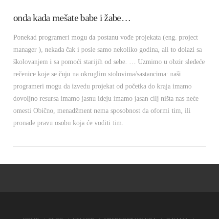
onda kada mešate babe i žabe…
Ponekad programeri mogu da postanu vođe projekata (eng. project
manager ), nekada čak i posle samo nekoliko godina, ali to dolazi sa
školovanjem i sa pomoći starijih od sebe. … Uzmimo u obzir sledeće
rečenice koje se čuju na okruglim stolovima/sastancima: naši
programeri mogu da izvedu projekat od početka do kraja imamo
dovoljno resursa imamo jasnu ideju imamo jasan cilj ništa nas neće
omesti Obično, menadžment nema sposobnost da oformi tim, ili
pronađe pravu osobu koja će voditi tim.
VIEW POST