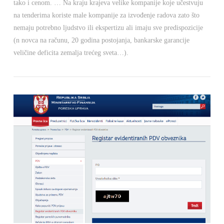
tako i cenom. … Na kraju krajeva velike kompanije koje učestvuju
na tenderima koriste male kompanije za izvođenje radova zato što
nemaju potrebno ljudstvo ili ekspertizu ali imaju sve predispozicije
(n novca na računu, 20 godina postojanja, bankarske garancije
veličine deficita zemalja trećeg sveta…).
VIEW POST