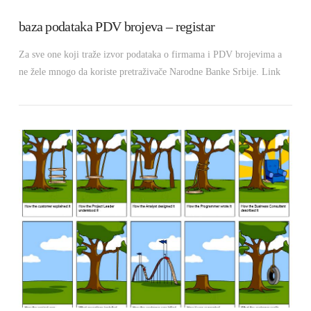
baza podataka PDV brojeva – registar
Za sve one koji traže izvor podataka o firmama i PDV brojevima a
ne žele mnogo da koriste pretraživače Narodne Banke Srbije. Link
VIEW POST