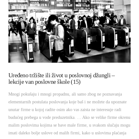
Uređeno tržište ili život u poslovnoj džungli –
lekcije van poslovne škole (15)
Mnogi pokušaju i mnogi propadnu, ali samo zbog ne poznavanja
elementarnih postulata poslovanja koje baš i ne možete da upoznate
unutar firme u kojoj radite osim ako vas zaista ne interesuje radi
budućeg prebega u vode preduzetnika. … Ako se velike firme okrenu
malim poslovima kojima se bave male firme, u svakom slučaju mogu
imati daleko bolje uslove od malih firmi, kako u uslovima plaćanja