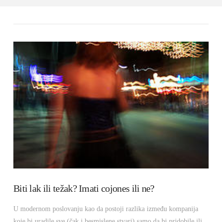
Biti lak ili težak? Imati cojones ili ne?
U modernom poslovanju kao da postoji razlika između kompanija
koje bi uradile sve (čak i besmislene stvari) samo da bi pridobile ili