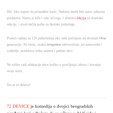
Hit! Ako uspete da pronađete karte. Nekima može biti samo zabavna
predstava. Nama je bila i više od toga. I domaća
lekcija
za dramske
sekcije, i uvod dečju psihu za školske psihologe.
Prateći radnju sa 120 pubertetlija oko sebe počinjem da shvatam
Ovu
generaciju. Po meni, ovako
neugodnu
subverzivnu, po nastavnike i
roditelje, predstavu treba snimiti i puštati deci.
Ne toliko radi edukacije dece koliko o pravljenju izbora i kovanju
svoje sreće.
Šta se tu dešava?
72 DEVICE
je komedija o dvojici beogradskih