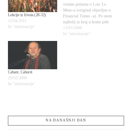
vredan pomena o Loic Le
Meur-u (original objavljen u
Lekcije iz života (28-32)
Financial Times -u). Po meni
12/04/2011
najbolji je kraj u kome piše:
In "informacije"
13/03/2008
In "informacije"
Cabare, Cabarei
29/02/2008
In "informacije"
NA DANAŠNJI DAN