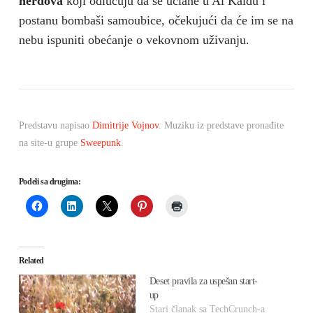
nerdova
koji odlučuju da se učlane u Al Kaidu i
postanu bombaši samoubice, očekujući da će im se na
nebu ispuniti obećanje o vekovnom uživanju.
Predstavu napisao
Dimitrije Vojnov
. Muziku iz predstave pronađite
na site-u grupe
Sweepunk
.
Podeli sa drugima:
Related
Deset pravila za uspešan start-
up
Stari članak sa TechCrunch-a