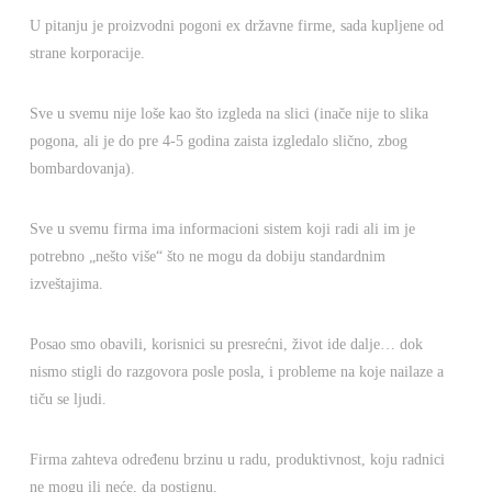
U pitanju je proizvodni pogoni ex državne firme, sada kupljene od
strane korporacije.
Sve u svemu nije loše kao što izgleda na slici (inače nije to slika
pogona, ali je do pre 4-5 godina zaista izgledalo slično, zbog
bombardovanja).
Sve u svemu firma ima informacioni sistem koji radi ali im je
potrebno „nešto više“ što ne mogu da dobiju standardnim
izveštajima.
Posao smo obavili, korisnici su presrećni, život ide dalje… dok
nismo stigli do razgovora posle posla, i probleme na koje nailaze a
tiču se ljudi.
Firma zahteva određenu brzinu u radu, produktivnost, koju radnici
ne mogu ili neće, da postignu.