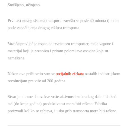
Smišljeno, učinjeno.
Prvi test novog sistema transporta završio se posle 40 minuta tj malo
posle započinjanja drugog ciklusa transporta.
Vozač/upravljač je uspeo da izvrne ceo transporter, male vagone i
materijal koji je prenošen i pritom polomi sve osovine koje su
nameštene.
Nakon ove priče setio sam se
socijalnih efekata
nastalih industrijskom
revolucijom pre više od 200 godina.
Stvar je u tome da ovakve vrste aktivnosti su kratkog daha i da kad
tad (do kraja godine) produktivnost mora biti rešena. Fabrika
proizvodi koliko se zahteva, i usko grlo transporta mora biti rešeno.