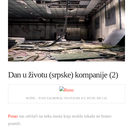
Dan u životu (srpske) kompanije (2)
RUINE – JUAN SALMORAL VIA FLICKR (CC BY-NC-ND 2.0)
Posao
nas odvlači na neka mesta koja možda nikada ne bismo
posetili.