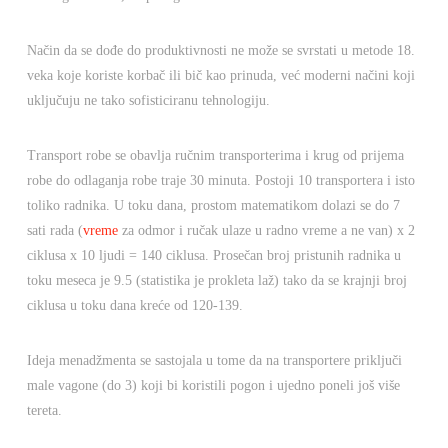
Način da se dođe do produktivnosti ne može se svrstati u metode 18.
veka koje koriste korbač ili bič kao prinuda, već moderni načini koji
uključuju ne tako sofisticiranu tehnologiju.
Transport robe se obavlja ručnim transporterima i krug od prijema
robe do odlaganja robe traje 30 minuta. Postoji 10 transportera i isto
toliko radnika. U toku dana, prostom matematikom dolazi se do 7
sati rada (
vreme
za odmor i ručak ulaze u radno vreme a ne van) x 2
ciklusa x 10 ljudi = 140 ciklusa. Prosečan broj pristunih radnika u
toku meseca je 9.5 (statistika je prokleta laž) tako da se krajnji broj
ciklusa u toku dana kreće od 120-139.
Ideja menadžmenta se sastojala u tome da na transportere priključi
male vagone (do 3) koji bi koristili pogon i ujedno poneli još više
tereta.