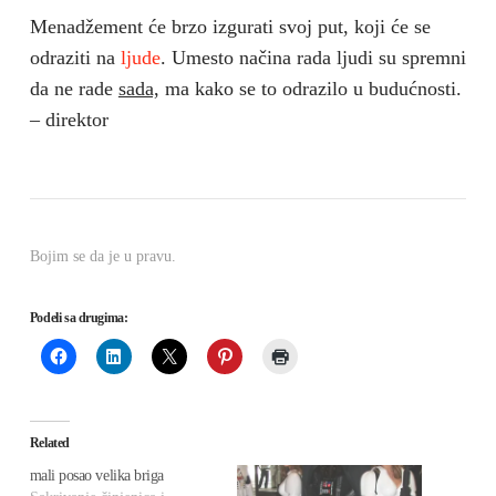
Menadžement će brzo izgurati svoj put, koji će se
odraziti na
ljude
. Umesto načina rada ljudi su spremni
da ne rade
sada,
ma kako se to odrazilo u budućnosti.
– direktor
Bojim se da je u pravu.
Podeli sa drugima:
Related
mali posao velika briga