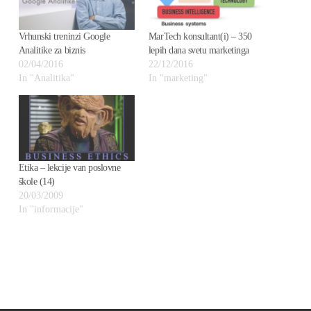
Vrhunski treninzi Google
MarTech konsultant(i) – 350
Analitike za biznis
lepih dana svetu marketinga
02/04/2016
22/12/2016
In "Analitika"
In "marketing"
Etika – lekcije van poslovne
škole (14)
20/03/2009
In "informacije"