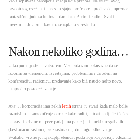
kao i sopstvena percepcija znanja koje prenose. Na stranu ovog
prvobitnog osećaja, imao sam sjajne profesore i predavače, upoznao
fantastične ljude sa kojima i dan danas živim i radim. Svaki
investiran dinar/marka/euro se isplatio višestruko.
Nakon nekoliko godina…
U korporaciji ste … zatvoreni. Više puta sam pokušavao da se
izborim sa vremenom, izveštajima, problemima i da odem na
konferenciju, radionicu, predavanje kako bih naučio nešto novo,
unapredio postojeće znanje.
Avaj… korporacija ima nekih
lepih
strana (u stvari kada malo bolje
razmislim… samo učenje o tome kako raditi, uticati na ljude i kako
napraviti krivine mi prve padaju na pamet) ali i nekih negativnih
(beskonačni sastanci, prokrastinacija, duuuugo odlučivanje…).
Svakako, vreme je najskuplji element posla koji korporacija oduzima