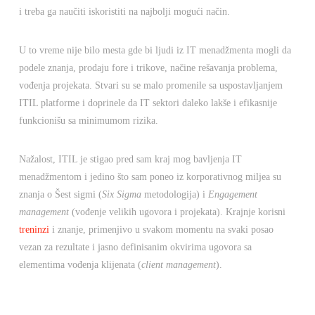
i treba ga naučiti iskoristiti na najbolji mogući način.
U to vreme nije bilo mesta gde bi ljudi iz IT menadžmenta mogli da
podele znanja, prodaju fore i trikove, načine rešavanja problema,
vođenja projekata. Stvari su se malo promenile sa uspostavljanjem
ITIL platforme i doprinele da IT sektori daleko lakše i efikasnije
funkcionišu sa minimumom rizika.
Nažalost, ITIL je stigao pred sam kraj mog bavljenja IT
menadžmentom i jedino što sam poneo iz korporativnog miljea su
znanja o Šest sigmi (
Six Sigma
metodologija) i
Engagement
management
(vođenje velikih ugovora i projekata). Krajnje korisni
treninzi
i znanje, primenjivo u svakom momentu na svaki posao
vezan za rezultate i jasno definisanim okvirima ugovora sa
elementima vođenja klijenata (
client management
).