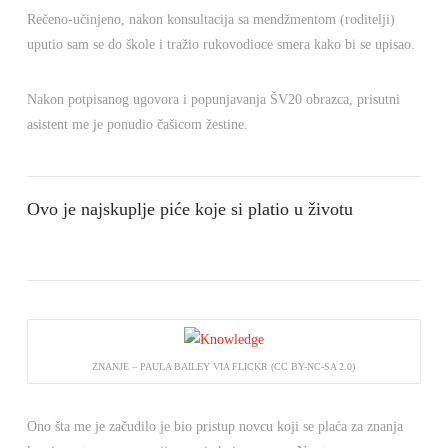
Rečeno-učinjeno, nakon konsultacija sa mendžmentom (roditelji)
uputio sam se do škole i tražio rukovodioce smera kako bi se upisao.
Nakon potpisanog ugovora i popunjavanja ŠV20 obrazca, prisutni
asistent me je ponudio čašicom žestine.
Ovo je najskuplje piće koje si platio u životu
ZNANJE – PAULA BAILEY VIA FLICKR (CC BY-NC-SA 2.0)
Ono šta me je začudilo je bio pristup novcu koji se plaća za znanja