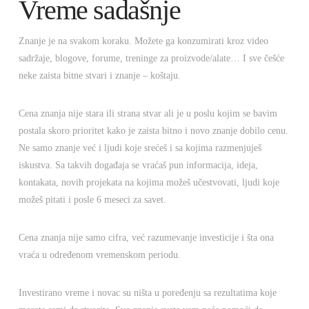
Vreme sadašnje
Znanje je na svakom koraku. Možete ga konzumirati kroz video
sadržaje, blogove, forume, treninge za proizvode/alate… I sve češće
neke zaista bitne stvari i znanje – koštaju.
Cena znanja nije stara ili strana stvar ali je u poslu kojim se bavim
postala skoro prioritet kako je zaista bitno i novo znanje dobilo cenu.
Ne samo znanje već i ljudi koje srećeš i sa kojima razmenjuješ
iskustva. Sa takvih događaja se vraćaš pun informacija, ideja,
kontakata, novih projekata na kojima možeš učestvovati, ljudi koje
možeš pitati i posle 6 meseci za savet.
Cena znanja nije samo cifra, već razumevanje investicije i šta ona
vraća u određenom vremenskom periodu.
Investirano vreme i novac su ništa u poređenju sa rezultatima koje