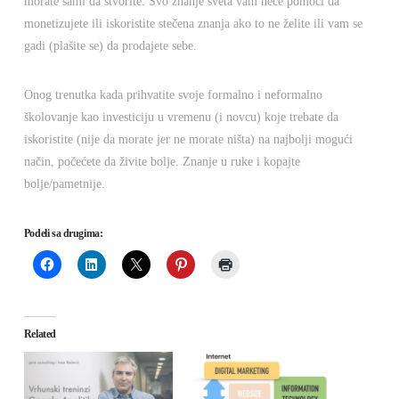
morate sami da stvorite. Svo znanje sveta vam neće pomoći da
monetizujete ili iskoristite stečena znanja ako to ne želite ili vam se
gadi (plašite se) da prodajete sebe.
Onog trenutka kada prihvatite svoje formalno i neformalno
školovanje kao investiciju u vremenu (i novcu) koje trebate da
iskoristite (nije da morate jer ne morate ništa) na najbolji mogući
način, počećete da živite bolje. Znanje u ruke i kopajte
bolje/pametnije.
Podeli sa drugima:
Related