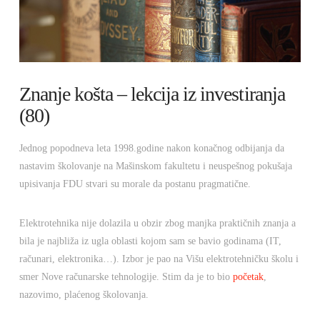
Znanje košta – lekcija iz investiranja
(80)
Jednog popodneva leta 1998.godine nakon konačnog odbijanja da
nastavim školovanje na Mašinskom fakultetu i neuspešnog pokušaja
upisivanja FDU stvari su morale da postanu pragmatične.
Elektrotehnika nije dolazila u obzir zbog manjka praktičnih znanja a
bila je najbliža iz ugla oblasti kojom sam se bavio godinama (IT,
računari, elektronika…). Izbor je pao na Višu elektrotehničku školu i
smer Nove računarske tehnologije. Stim da je to bio
početak
,
nazovimo, plaćenog školovanja.