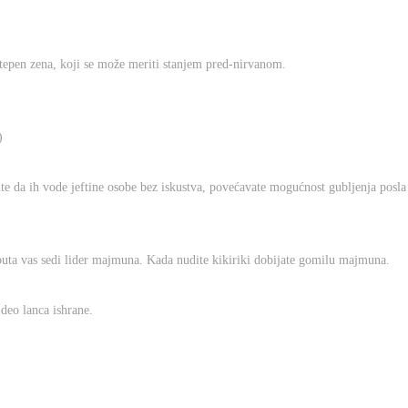
i stepen zena, koji se može meriti stanjem pred-nirvanom.
)
ite da ih vode jeftine osobe bez iskustva, povećavate mogućnost gubljenja posla
puta vas sedi lider majmuna. Kada nudite kikiriki dobijate gomilu majmuna.
deo lanca ishrane.