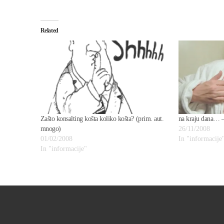
Related
Zašto konsalting košta koliko košta? (prim. aut.
na kraju dana… –
mnogo)
26/11/2008
01/02/2008
In "informacije
In "informacije"