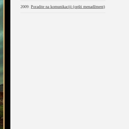
2009
:
Poradite na komunikaciji (opšti menadžment)