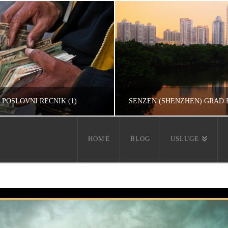
– POSLOVNI REČNIK (1)
ŠENZEN (SHENZHEN) GRAD
HOME
BLOG
USLUGE
IVAN REČEVIĆ
IVAN REČEVIĆ
ACIJE, UNCATEGORIZED
UNCATEGORIZE
ОКТОБАР 15, 2008
ЈУЛ 12, 2016