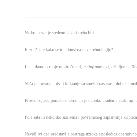
Na kraju sve je sređeno kako i treba biti.
Razmišljate kako se to odnosi na nove tehnologije?
I dan danas postoje miniračunari,
mainframe
-ovi, ozbiljne mašin
Naša pomeranja miša i kliktanje su smešni naspram, duboke medit
Prosec izgleda pomalo smešno ali je duboko usađen u svaki njih
Pola sata ili nekoliko sati zena i povremenog zapisivanja kriptičn
Nevidljivi deo predstavlja pretraga uzroka i posledica operativnog