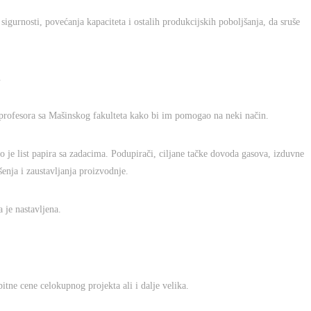
igurnosti, povećanja kapaciteta i ostalih produkcijskih poboljšanja, da sruše
.
profesora sa Mašinskog fakulteta kako bi im pomogao na neki način.
 je list papira sa zadacima. Podupirači, ciljane tačke dovoda gasova, izduvne
šenja i zaustavljanja proizvodnje.
je nastavljena.
tne cene celokupnog projekta ali i dalje velika.