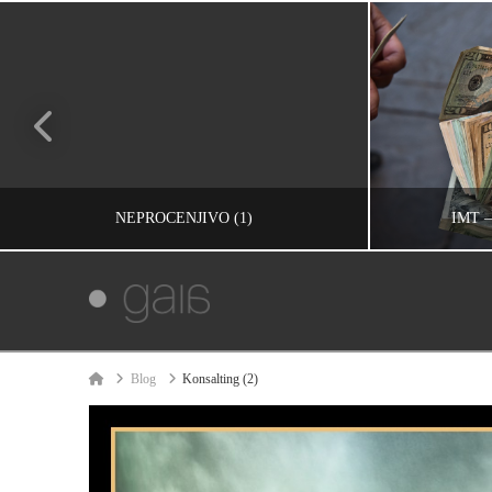
NEPROCENJIVO (1)
IMT 
IVAN REČEVIĆ
INFORMACIJE, RAZMIŠLJANJA, UNCATEGORIZED, ŽIVOT
INFORM
Home
Blog
Konsalting (2)
ЈУН 16, 2010