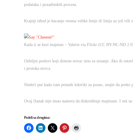
podataka i pozadinskih procesa.
Krajnji ishod je kucanje veoma velike linije ili linija uz još viš
Kada ti se kezi majmun – Valerie via Flickr (CC BY-NC-ND 2.0
Ozbiljni poslovi koji donose novac nisu za zezanje. Ako ih ostav
i protoka novca.
Sledeći put kada vam ponude kikiriki za posao, znajte da preko 
Ovaj članak nije imao nameru da diskredituje majmune. I oni su 
Podeli sa drugima: