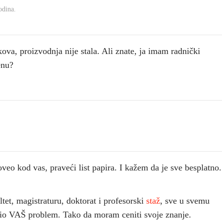
odina.
kova, proizvodnja nije stala. Ali znate, ja imam radnički
enu?
eo kod vas, praveći list papira. I kažem da je sve besplatno.
tet, magistraturu, doktorat i profesorski
staž
, sve u svemu
ešio VAŠ problem. Tako da moram ceniti svoje znanje.