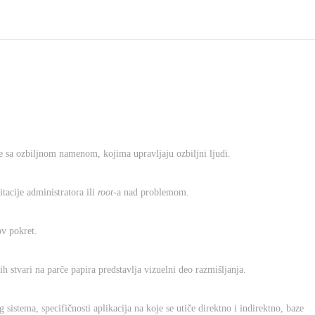
e sa ozbiljnom namenom, kojima upravljaju ozbiljni ljudi.
acije administratora ili
root
-a nad problemom.
ov pokret.
ih stvari na parče papira predstavlja vizuelni deo razmišljanja.
 sistema, specifičnosti aplikacija na koje se utiče direktno i indirektno, baze