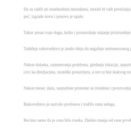
Da su radili po standardnim metodama, morali bi radi povećanja s
peć, izgrade novu i ponovo je upale.
Takav posao traje dugo, košta i prouzrokuje stajanje proizvodnje
Tadašnje rukovodstvo je imalo ideju da angažuje neimenovanog 
Nakon dolaska, razumevanja problema, gledanja lokacije, sastavio
cevi ka dimljacima, strateški postavljeni, a sve to bez ikakvog ru
Nakon mesec dana, naznačene promene su izvedene i proizvodnja 
Rukovodstvo je nazvalo profesora i tražilo cenu usluga.
Recimo samo da je cena bila visoka. Daleko manja od cene prvobi