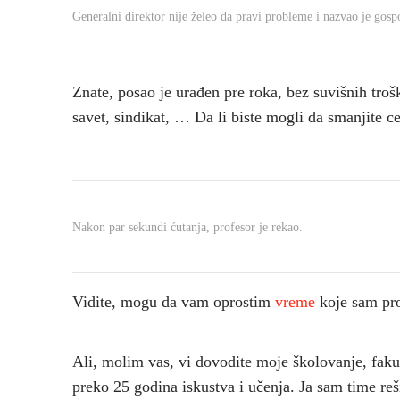
Generalni direktor nije želeo da pravi probleme i nazvao je gosp
Znate, posao je urađen pre roka, bez suvišnih troš
savet, sindikat, … Da li biste mogli da smanjite c
Nakon par sekundi ćutanja, profesor je rekao.
Vidite, mogu da vam oprostim
vreme
koje sam prov
Ali, molim vas, vi dovodite moje školovanje, fakul
preko 25 godina iskustva i učenja. Ja sam time r