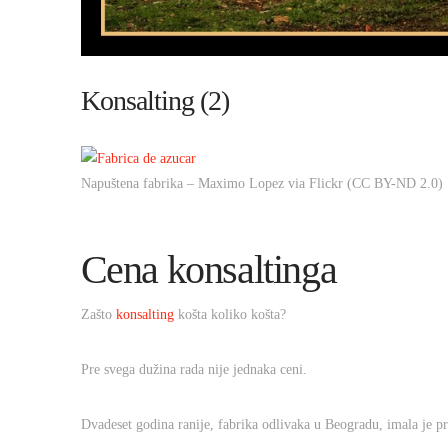
Konsalting (2)
Napuštena fabrika – Maximo Lopez via Flickr (CC BY-ND 2.0)
Cena konsaltinga
Zašto
konsalting
košta koliko košta?
Pre svega dužina rada nije jednaka ceni.
Dvadeset godina ranije, fabrika odlivaka u Beogradu, imala je p