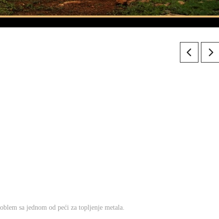
roblem sa jednom od peći za topljenje metala.