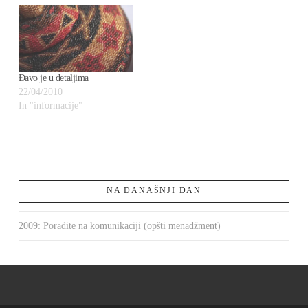
rezultate. - komentar nastao
iz prvih timova koji su počeli
sa implementacijom
metodologije Šest sigmi (Six
Sigma) u…
Đavo je u detaljima
22/04/2010
In "informacije"
NA DANAŠNJI DAN
2009
:
Poradite na komunikaciji (opšti menadžment)