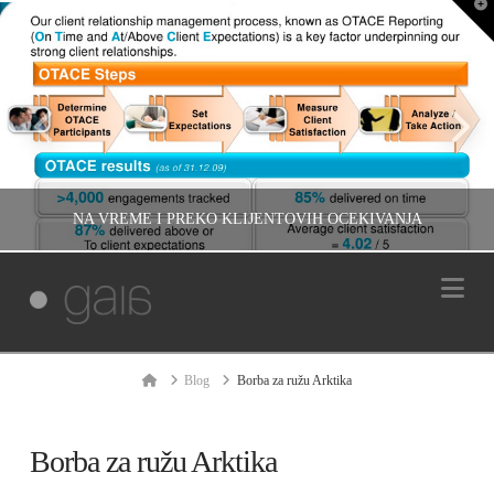
T
t
W
NA VREME I PREKO KLIJENTOVIH OČEKIVANJA
Na
IVAN REČEVIĆ
INFORMACIJE, RAZMIŠLJANJA, UNCATEGORIZED
Home
Blog
Borba za ružu Arktika
ДЕЦЕМБАР 20, 2010
Borba za ružu Arktika