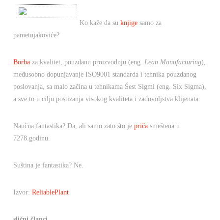
Ko kaže da su
knjige
samo za
pametnjakoviće?
Borba
za kvalitet, pouzdanu proizvodnju (eng.
Lean Manufacturing
),
međusobno dopunjavanje ISO9001 standarda i tehnika pouzdanog
poslovanja, sa malo začina u tehnikama Šest Sigmi (eng. Six Sigma),
a sve to u cilju postizanja visokog kvaliteta i zadovoljstva klijenata.
Naučna fantastika? Da, ali samo zato što je
priča
smeštena u
7278.godinu.
Suština je fantastika? Ne.
Izvor:
ReliablePlant
slični članci