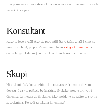
fino pomerene u neku stranu koja vas izmešta iz zone komfora na lep
način). A šta je to
Konsultant
Kako to lepo zvuči! Ako ste propustili šta to tačno znači i čime se
konsultant bavi, preporučujem kompletnu
kategoriju
tekstova
na
ovom blogu. Jednom je neko rekao da su konsultanti veoma
Skupi
Nisu skupi. Itekako su jeftini ako posmatrate šta mogu da vam
donesu. I da vas poštede budalaština. Svakako morate prihvatiti
činjenicu da morate da ih platite, iako možda to ne radite sa svojim
zaposlenima. Ko radi sa takvim klijentima?