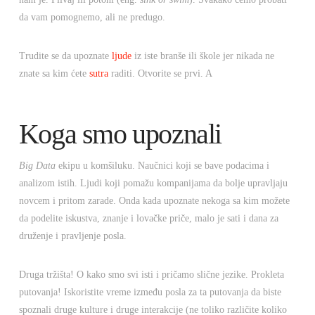
da vam pomognemo, ali ne predugo.
Trudite se da upoznate
ljude
iz iste branše ili škole jer nikada ne
znate sa kim ćete
sutra
raditi. Otvorite se prvi. A
Koga smo upoznali
Big Data
ekipu u komšiluku. Naučnici koji se bave podacima i
analizom istih. Ljudi koji pomažu kompanijama da bolje upravljaju
novcem i pritom zarade. Onda kada upoznate nekoga sa kim možete
da podelite iskustva, znanje i lovačke priče, malo je sati i dana za
druženje i pravljenje posla.
Druga tržišta! O kako smo svi isti i pričamo slične jezike. Prokleta
putovanja! Iskoristite vreme između posla za ta putovanja da biste
spoznali druge kulture i druge interakcije (ne toliko različite koliko