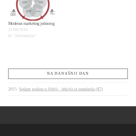
Moderan marketing jednorog
25/08/2016
In "informacije"
NA DANAŠNJI DAN
2015
:
Sedam godina u Srbiji - lekcija iz standarda (87)