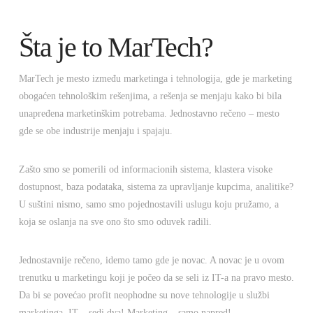
Šta je to MarTech?
MarTech je mesto između marketinga i tehnologija, gde je marketing
obogaćen tehnološkim rešenjima, a rešenja se menjaju kako bi bila
unapređena marketinškim potrebama. Jednostavno rečeno – mesto
gde se obe industrije menjaju i spajaju.
Zašto smo se pomerili od informacionih sistema, klastera visoke
dostupnost, baza podataka, sistema za upravljanje kupcima, analitike?
U suštini nismo, samo smo pojednostavili uslugu koju pružamo, a
koja se oslanja na sve ono što smo oduvek radili.
Jednostavnije rečeno, idemo tamo gde je novac. A novac je u ovom
trenutku u marketingu koji je počeo da se seli iz IT-a na pravo mesto.
Da bi se povećao profit neophodne su nove tehnologije u službi
marketinga. IT – sedi dva! Marketing – samo napred!