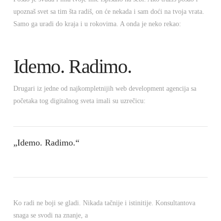
upoznaš svet sa tim šta radiš, on će nekada i sam doći na tvoja vrata.
Samo ga uradi do kraja i u rokovima. A onda je neko rekao:
Idemo. Radimo.
Drugari iz jedne od najkompletnijih web development agencija sa
početaka tog digitalnog sveta imali su uzrečicu:
„Idemo. Radimo.“
Ko radi ne boji se gladi. Nikada tačnije i istinitije. Konsultantova
snaga se svodi na znanje, a