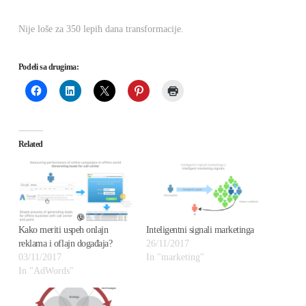
Nije loše za 350 lepih dana transformacije.
Podeli sa drugima:
Related
Kako meriti uspeh onlajn
Inteligentni signali marketinga
reklama i oflajn događaja?
26/11/2017
03/11/2017
In "marketing"
In "AdWords"