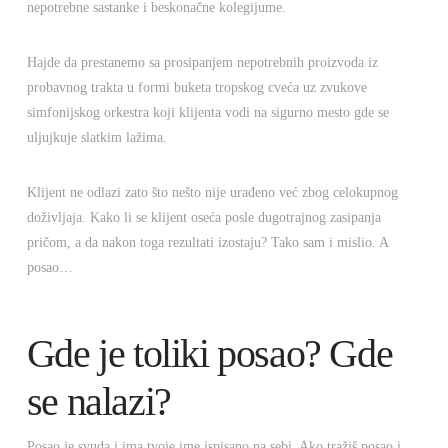
nepotrebne sastanke i beskonačne kolegijume.
Hajde da prestanemo sa prosipanjem nepotrebnih proizvoda iz
probavnog trakta u formi buketa tropskog cveća uz zvukove
simfonijskog orkestra koji klijenta vodi na sigurno mesto gde se
uljujkuje slatkim lažima.
Klijent ne odlazi zato što nešto nije urađeno već zbog celokupnog
doživljaja. Kako li se klijent oseća posle dugotrajnog zasipanja
pričom, a da nakon toga rezultati izostaju? Tako sam i mislio. A
posao…
Gde je toliki posao? Gde
se nalazi?
Posao je svuda i ima tvoje ime ispisano na sebi. Ako tražiš posao i