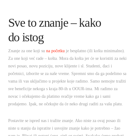
Sve to znanje – kako
do istog
Znanje za one koji su
na početku
je besplatno (ili košta minimalno).
Za one koji već rade – košta. Mora da košta jer će se koristiti za neki
novi posao, novu poziciju, nove klijente i sl. Studenti, đaci i
početnici, izborite se za naše vreme. Spremni smo da ga podelimo sa
vama ili vas uključimo u projekte koje radimo. Samo nemojte tražiti
sve beneficije nekoga s kraja 80-ih u OOUR-ima. Mi radimo za
novac i očekujemo da platimo svačije vreme kako ga i sami
prodajemo. Ipak, ne očekujte da će neko drugi raditi za vašu platu.
Postavite se ispred nas i tražite znanje. Ako niste za ovaj posao ili
niste u stanju da ispratite i usvojite znanje kako je potrebno – žao
nam je. Plivaj ili potoni (eng.
sink or swim
). Svakako ćemo probati