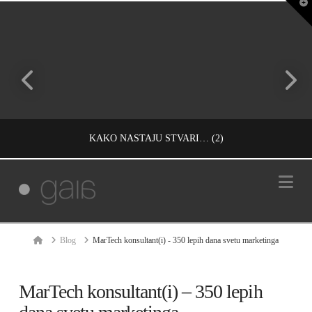
T
t
W
KAKO NASTAJU STVARI… (2)
Na
IVAN REČEVIĆ
INFORMACIJE, RAZMIŠLJANJA, ŽIVOT
Home
Blog
MarTech konsultant(i) - 350 lepih dana svetu marketinga
СЕПТЕМБАР 8, 2010
MarTech konsultant(i) – 350 lepih