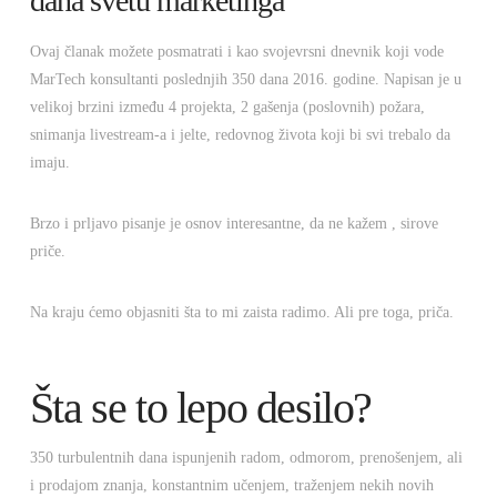
dana svetu marketinga
Ovaj članak možete posmatrati i kao svojevrsni dnevnik koji vode
MarTech konsultanti poslednjih 350 dana 2016. godine. Napisan je u
velikoj brzini između 4 projekta, 2 gašenja (poslovnih) požara,
snimanja livestream-a i jelte, redovnog života koji bi svi trebalo da
imaju.
Brzo i prljavo pisanje je osnov interesantne, da ne kažem , sirove
priče.
Na kraju ćemo objasniti šta to mi zaista radimo. Ali pre toga, priča.
Šta se to lepo desilo?
350 turbulentnih dana ispunjenih radom, odmorom, prenošenjem, ali
i prodajom znanja, konstantnim učenjem, traženjem nekih novih