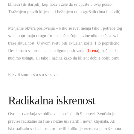
klinaca (ili starijih) koji hoće i žele da se upuste u ovaj posao.
Traženjem pravih klijenata i bežanjem od pogrešnih (ima i takvih).
Menjanje okvira poslovanja – kako se svet menja tako i potrebe tog
sveta poprimaju drugu formu. Jučerašnje novine niko ne čita, svi
traže aktuelnost. U ovom svetu biti aktuelan košta. I to poprilično.
Desila nam se promena paradigme poslovanja (
i cena
), načina da
nudimo uslugu, ali tako i načina kako da klijent dobije bolju cenu.
Razvili smo nešto što se zove:
Radikalna iskrenost
Ovo je stvar koja se oblikovala poslednjih 9 meseci. Zvučalo je
previše radikalno za fine i nežne uši starih i novih klijenata. Ali,
iskristalisalo se kada smo primetili koliko je vremena potrošeno na