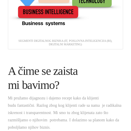
SEGMENTI DIGITALNOG BIZNISA (IT, POSLOVNA INTELIGENCIJA (BI),
DIGITALNI MARKETING)
A čime se zaista
mi bavimo?
Mi pružamo dijagnozu i dajemo recept kako da klijenti
budu fantastični. Razlog zbog kog klijenti rade sa nama je radikalna
iskrenost i transparentnost. Mi smo tu zbog klijenata zato što
razmišljamo o njihovim potrebama. I dolazimo sa planom kako da
poboljšamo njihov biznis.