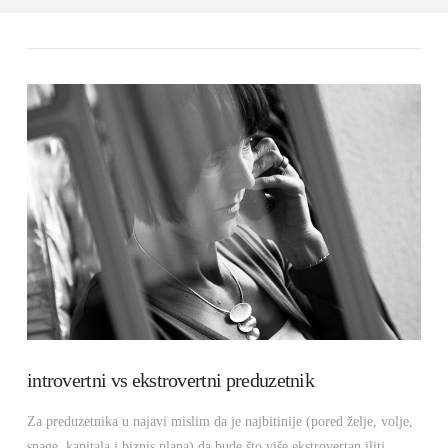
introvertni vs ekstrovertni preduzetnik
Za preduzetnika u najavi mislim da je najbitinije (pored želje, volje,
snage, kapitala i biznis plana) da bude što više ekstrovertan iliti