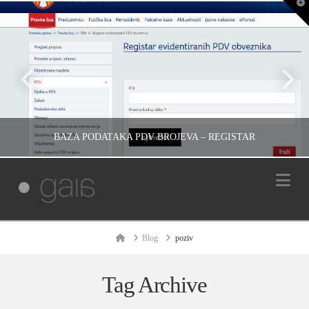
T
t
W
BAZA PODATAKA PDV BROJEVA – REGISTAR
Na
IVAN REČEVIĆ
INFORMACIJE, SITNICE
Home
Blog
poziv
МАРТ 27, 2009
Tag Archive