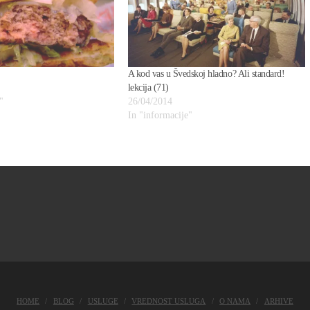
A kod vas u Švedskoj hladno? Ali standard!
lekcija (71)
"
26/04/2014
In "informacije"
HOME
BLOG
USLUGE
VREDNOST USLUGA
O NAMA
ARHIVE