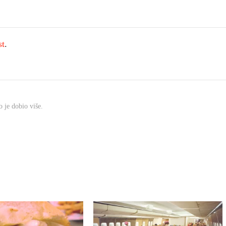
st
.
 je dobio više.