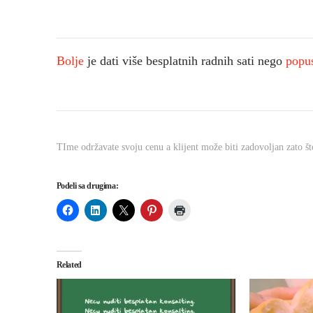
Bolje
je dati više besplatnih radnih sati nego
popu
TIme održavate svoju cenu a klijent može biti zadovoljan zato što
Podeli sa drugima:
Related