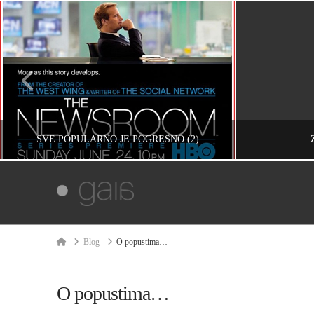
SVE POPULARNO JE POGREŠNO (2)
IVAN REČEVIĆ
INFORMACIJE, RAZMIŠLJANJA, ŽIVOT
INFORM
Home
Blog
O popustima…
АВГУСТ 11, 2012
Д
O popustima…