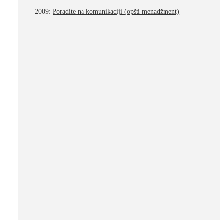
2009
:
Poradite na komunikaciji (opšti menadžment)