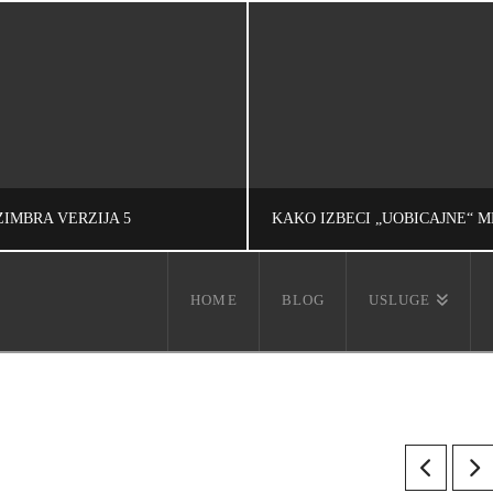
ZIMBRA VERZIJA 5
HOME
BLOG
USLUGE
IVAN REČEVIĆ
IVAN REČEVIĆ
ACIJE, UNCATEGORIZED
INFORMACIJE, UNCATE
ЕЦЕМБАР 17, 2007
ОКТОБАР 10, 200