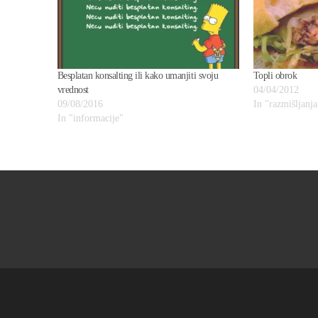
Besplatan konsalting ili kako umanjiti svoju
Topli obrok
vrednost
04/04/2012
09/08/2016
In "razmišljanja
In "informacije"