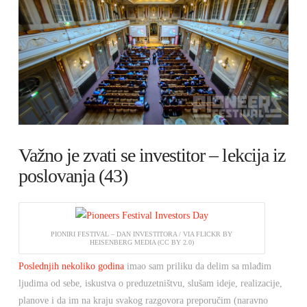
Važno je zvati se investitor – lekcija iz
poslovanja (43)
PIONIRI FESTIVAL – DAN INVESTITORA / VIA FLICKR BY
HEISENBERG MEDIA (CC BY 2.0)
Poslednjih
nekoliko
godina
imao sam priliku da delim sa mlađim
ljudima od sebe, iskustva o preduzetništvu, slušam ideje, realizacije,
planove i da im na kraju svakog razgovora preporučim (naravno