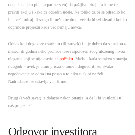
onda kada je u pitanju partnerstvo) da pažljivo biraju sa kime će
praviti akciju i kako će odrediti udele. Ne toliko da bi se odredilo ko
ima veći uticaj ili snagu ili nešto nebitno, već da bi svi shvatili koliko
doprinose projektu kada već nemaju novca.
Odnos koji dogovore ostaće tu (ili zauvek) i nije dobro da se nakon
n
meseci ili godina neko pronađe loše raspoložen zbog uloženog nivoa
ulaganja koji se nije osetio
na početku
. Mada – kada se takva situacija
i dogodi – uvek je bitno pričati o tome i dogovoriti se. Svako
negodovanje se odrazi na posao a to niko u ekipi ne želi.
Nadrndanost se ostavlja van firme.
Drugi (i veći savet) je dolazio nakon pitanja “a da li bi vi uložili u
naš projekat?”.
Odgovor investitora