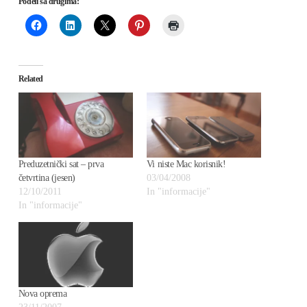
Podeli sa drugima:
Related
Preduzetnički sat – prva
Vi niste Mac korisnik!
četvrtina (jesen)
03/04/2008
12/10/2011
In "informacije"
In "informacije"
Nova oprema