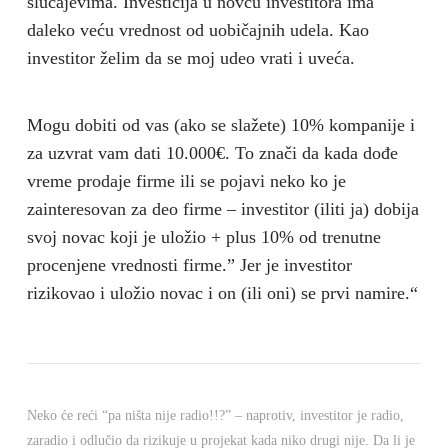
slučajevima. Investicija u novcu investitora ima
daleko veću vrednost od uobičajnih udela. Kao
investitor želim da se moj udeo vrati i uveća.
Mogu dobiti od vas (ako se slažete) 10% kompanije i
za uzvrat vam dati 10.000€. To znači da kada dođe
vreme prodaje firme ili se pojavi neko ko je
zainteresovan za deo firme – investitor (iliti ja) dobija
svoj novac koji je uložio + plus 10% od trenutne
procenjene vrednosti firme.” Jer je investitor
rizikovao i uložio novac i on (ili oni) se prvi namire.“
Neko će reći “pa ništa nije radio!!?” – naprotiv, investitor je radio,
zaradio i odlučio da rizikuje u projekat kada niko drugi nije. Da li je