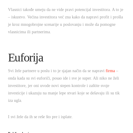
Vlasnici takođe umeju da ne vide pravi potencijal investitora. A to je
– iskustvo. Većina investitora već zna kako da napravi profit i prošla
je kroz mnogobrojne scenarije u poslovanju i može da pomogne
vlasnicima ili partnerima.
Euforija
Svi žele partnere u poslu i to je sjajan način da se napravi
firma
–
onda kada su svi euforiči, posao ide i sve je super. Ali niko ne želi
investitore, jer oni uvode novi stepen kontrole i zaštite svoje
investicije i ukazuju na manje lepe stvari koje se dešavaju ili su tik
iza ugla.
I svi žele da ih se reše što pre i isplate.