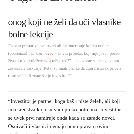
onog koji ne želi da uči vlasnike
bolne lekcije
“Ja sam prestar za ove stvari ali me interesuje koliko nudite
(procenata) i za koji
novac
– za vaš projekat koji nije još ni počeo
život i u koji ulažete svoj težak rad?” – na ovome su se uglavnom
završavale diskusije. Retki su imali prilike da čuju nastavak priče a
ticao se “da li znate šta je investitor?”.
“Investitor je partner koga baš i niste želeli, ali koji
ima sredstva koja su vam preko potrebna. Investitor
se uvek prvi namiruje onda kada se zarade novci.
Osnivači i vlasnici nemaju puno prava u ovim