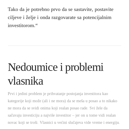
Tako da je potrebno prvo da se sastavite, postavite
ciljeve i želje i onda razgovarate sa potencijalnim
investitorom.“
Nedoumice i problemi
vlasnika
Prvi i jedini problem je prihvatanje postojanja investitora kao
kategorije koji može (ali i ne mora) da se meša u posao a to nikako
ne mora da se svidi onima koji realan posao rade. Svi žele da
sačuvaju investiciju a najviše investitor – jer on u tome vidi realan
novac koji se troši. Vlasnici u većini slučajeva vide vreme i energiju.