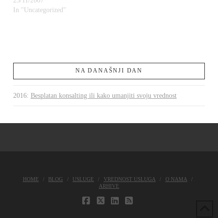
23/11/2007
In "Uncategorized"
NA DANAŠNJI DAN
2016
:
Besplatan konsalting ili kako umanjiti svoju vrednost
HOME
BLOG
USLUGE
VREDNOST USLUGA
O NAMA
ARHIVE
FACEBOOK
X
LINKEDIN
RSS