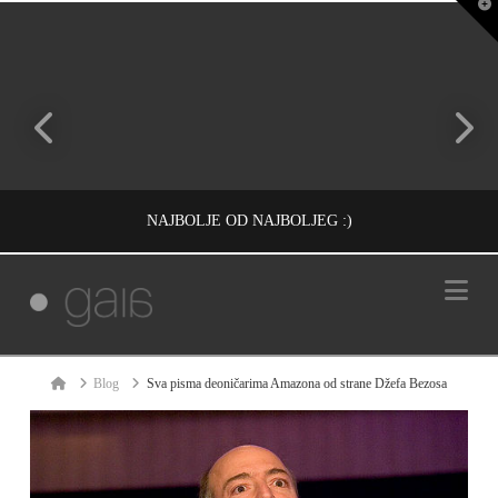
T
t
W
NAJBOLJE OD NAJBOLJEG :)
Na
IVAN REČEVIĆ
INFORMACIJE
Home
Blog
Sva pisma deoničarima Amazona od strane Džefa Bezosa
МАЈ 7, 2010