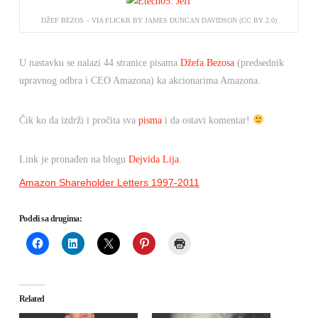
DŽEF BEZOS – VIA FLICKR BY JAMES DUNCAN DAVIDSON (CC BY 2.0)
U nastavku se nalazi 44 stranice pisama
Džefa Bezosa
(predsednik
upravnog odbra i CEO Amazona) ka akcionarima Amazona.
Čik ko da izdrži i pročita sva
pisma
i da ostavi komentar!
Link je pronađen na blogu
Dejvida Lija
.
Amazon Shareholder Letters 1997-2011
Podeli sa drugima:
Related