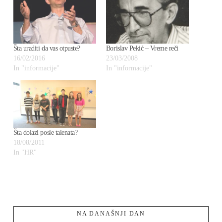
Šta uraditi da vas otpuste?
Borislav Pekić – Vreme reči
16/02/2016
23/03/2008
In "informacije"
In "informacije"
Šta dolazi posle talenata?
18/08/2011
In "HR"
NA DANAŠNJI DAN