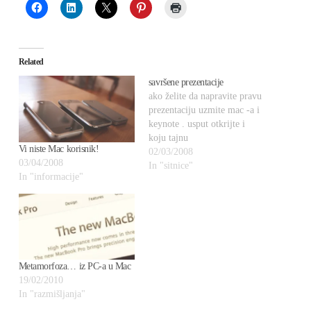
Related
savršene prezentacije
ako želite da napravite pravu
prezentaciju uzmite mac -a i
keynote . usput otkrijte i
koju tajnu
Vi niste Mac korisnik!
02/03/2008
03/04/2008
In "sitnice"
In "informacije"
Metamorfoza… iz PC-a u Mac
19/02/2010
In "razmišljanja"