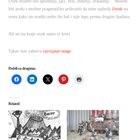
Uvek možete biti spremniji, jači, brži, mudriji, efikasniji… Možete
biti preki i možete pragmatično prihvatiti da niste najbolji
čovek
na
svetu kako ste uraditi nešto što baš i nije lepo prema drugim ljudima.
Ali ste na kraju uvek samo vi krivi.
Takav stav zahteva
razvijanje snage
.
Podeli sa drugima:
Related