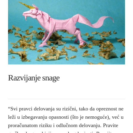
Razvijanje snage
“Svi pravci delovanja su rizični, tako da opreznost ne
leži u izbegavanju opasnosti (što je nemoguće), već u
proračunatom riziku i odlučnom delovanju. Pravite