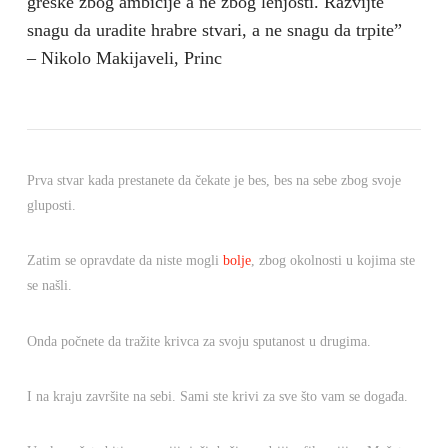
greške zbog ambicije a ne zbog lenjosti. Razvijte
snagu da uradite hrabre stvari, a ne snagu da trpite”
– Nikolo Makijaveli, Princ
Prva stvar kada prestanete da čekate je bes, bes na sebe zbog svoje
gluposti.
Zatim se opravdate da niste mogli
bolje
, zbog okolnosti u kojima ste
se našli.
Onda počnete da tražite krivca za svoju sputanost u drugima.
I na kraju završite na sebi. Sami ste krivi za sve što vam se događa.