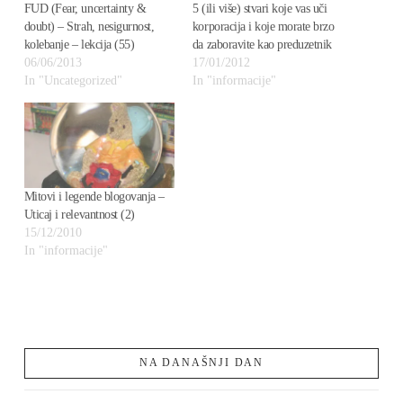
FUD (Fear, uncertainty &
5 (ili više) stvari koje vas uči
doubt) – Strah, nesigurnost,
korporacija i koje morate brzo
kolebanje – lekcija (55)
da zaboravite kao preduzetnik
06/06/2013
17/01/2012
In "Uncategorized"
In "informacije"
Mitovi i legende blogovanja –
Uticaj i relevantnost (2)
15/12/2010
In "informacije"
NA DANAŠNJI DAN