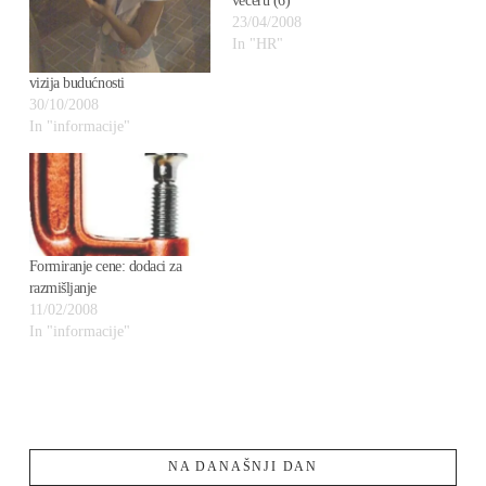
večeru (6)
23/04/2008
In "HR"
vizija budućnosti
30/10/2008
In "informacije"
Formiranje cene: dodaci za
razmišljanje
11/02/2008
In "informacije"
NA DANAŠNJI DAN