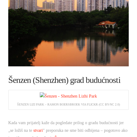
Šenzen (Shenzhen) grad budućnosti
ŠENZEN LIZI PARK – RAMON BOERSBROEK VIA FLICKR (CC BY-NC 2.0)
Kada vam prijatelj kaže da pogledate prilog o gradu budućnosti jer
„se ložiš na te
stvari
“ preporuka ne sme biti odbijena – pogotovo ako