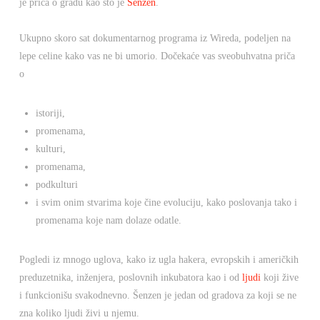
je priča o gradu kao što je
Šenzen
.
Ukupno skoro sat dokumentarnog programa iz Wireda, podeljen na
lepe celine kako vas ne bi umorio. Dočekaće vas sveobuhvatna priča
o
istoriji,
promenama,
kulturi,
promenama,
podkulturi
i svim onim stvarima koje čine evoluciju, kako poslovanja tako i
promenama koje nam dolaze odatle.
Pogledi iz mnogo uglova, kako iz ugla hakera, evropskih i američkih
preduzetnika, inženjera, poslovnih inkubatora kao i od
ljudi
koji žive
i funkcionišu svakodnevno. Šenzen je jedan od gradova za koji se ne
zna koliko ljudi živi u njemu.