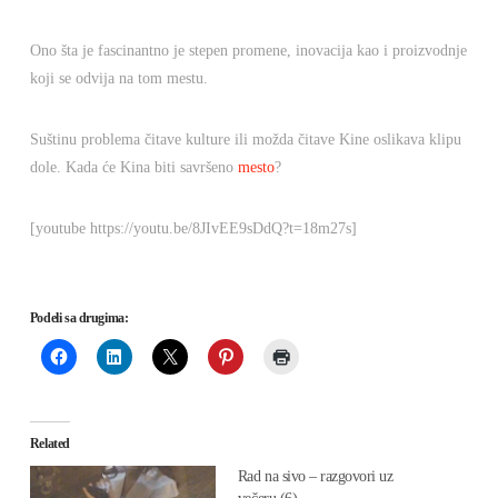
Ono šta je fascinantno je stepen promene, inovacija kao i proizvodnje
koji se odvija na tom mestu.
Suštinu problema čitave kulture ili možda čitave Kine oslikava klipu
dole. Kada će Kina biti savršeno
mesto
?
[youtube https://youtu.be/8JIvEE9sDdQ?t=18m27s]
Podeli sa drugima:
Related
Rad na sivo – razgovori uz