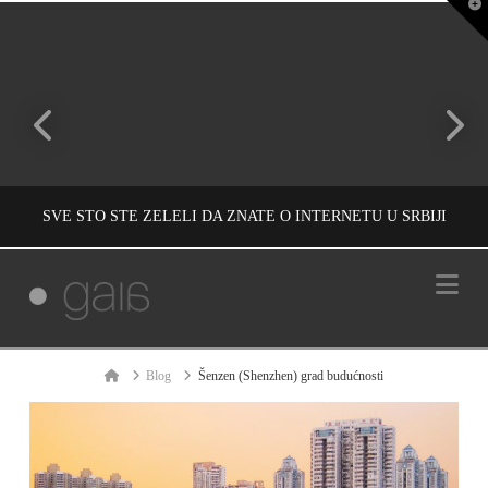
T
t
W
SVE ŠTO STE ŽELELI DA ZNATE O INTERNETU U SRBIJI
Na
IVAN REČEVIĆ
INFORMACIJE, UNCATEGORIZED
Home
Blog
Šenzen (Shenzhen) grad budućnosti
СЕПТЕМБАР 5, 2009