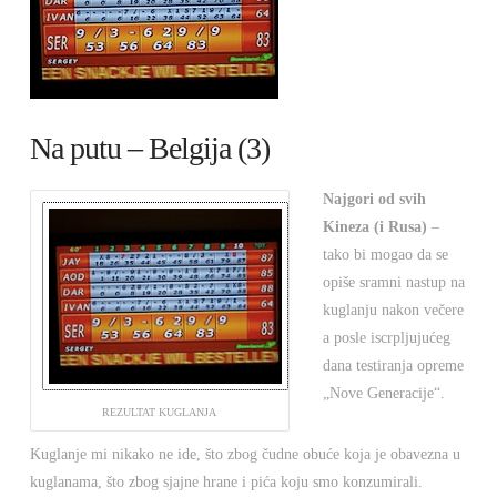
Na putu – Belgija (3)
Najgori od svih
Kineza (i Rusa)
–
tako bi mogao da se
opiše sramni nastup na
kuglanju nakon večere
a posle iscrpljujućeg
dana testiranja opreme
„Nove Generacije“.
REZULTAT KUGLANJA
Kuglanje mi nikako ne ide, što zbog čudne obuće koja je obavezna u
kuglanama, što zbog sjajne hrane i pića koju smo konzumirali.