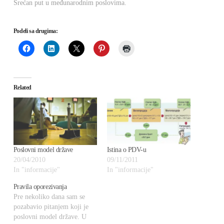
Srećan put u međunarodnim poslovima.
Podeli sa drugima:
Related
Poslovni model države
Istina o PDV-u
20/04/2010
09/11/2011
In "informacije"
In "informacije"
Pravila oporezivanja
Pre nekoliko dana sam se
pozabavio pitanjem koji je
poslovni model države. U