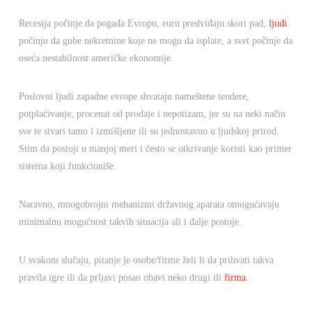
Recesija počinje da pogađa Evropu, euru predviđaju skori pad,
ljudi
počinju da gube nekretnine koje ne mogu da isplate, a svet počinje da
oseća nestabilnost američke ekonomije.
Poslovni ljudi zapadne evrope shvataju nameštene tendere,
potplaćivanje, procenat od prodaje i nepotizam, jer su na neki način
sve te stvari tamo i izmišljene ili su jednostavno u ljudskoj prirod.
Stim da postoji u manjoj meri i često se otkrivanje koristi kao primer
sistema koji funkcioniše.
Naravno, mnogobrojni mehanizmi državnog aparata omogućavaju
minimalnu mogućnost takvih situacija ali i dalje postoje.
U svakom slučaju, pitanje je osobe/firme želi li da prihvati takva
pravila igre ili da prljavi posao obavi neko drugi ili
firma
.