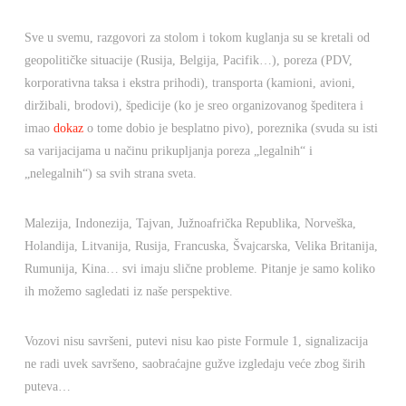
Sve u svemu, razgovori za stolom i tokom kuglanja su se kretali od
geopolitičke situacije (Rusija, Belgija, Pacifik…), poreza (PDV,
korporativna taksa i ekstra prihodi), transporta (kamioni, avioni,
diržibali, brodovi), špedicije (ko je sreo organizovanog špeditera i
imao
dokaz
o tome dobio je besplatno pivo), poreznika (svuda su isti
sa varijacijama u načinu prikupljanja poreza „legalnih“ i
„nelegalnih“) sa svih strana sveta.
Malezija, Indonezija, Tajvan, Južnoafrička Republika, Norveška,
Holandija, Litvanija, Rusija, Francuska, Švajcarska, Velika Britanija,
Rumunija, Kina… svi imaju slične probleme. Pitanje je samo koliko
ih možemo sagledati iz naše perspektive.
Vozovi nisu savršeni, putevi nisu kao piste Formule 1, signalizacija
ne radi uvek savršeno, saobraćajne gužve izgledaju veće zbog širih
puteva…