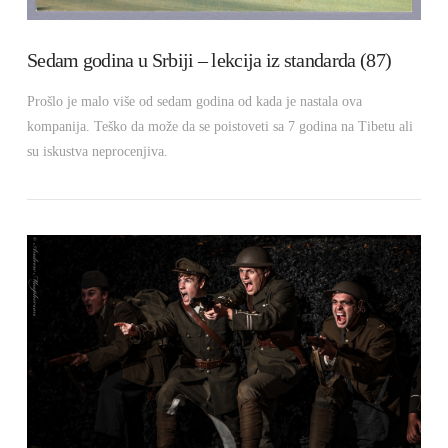
Sedam godina u Srbiji – lekcija iz standarda (87)
Prošlo je malo više od sedam godina od kada je nastala ova
kompanija. Teško da može da se poistoveti sa 7 godina na Tibetu ali
su iskustva neprocenjiva.
VIEW POST