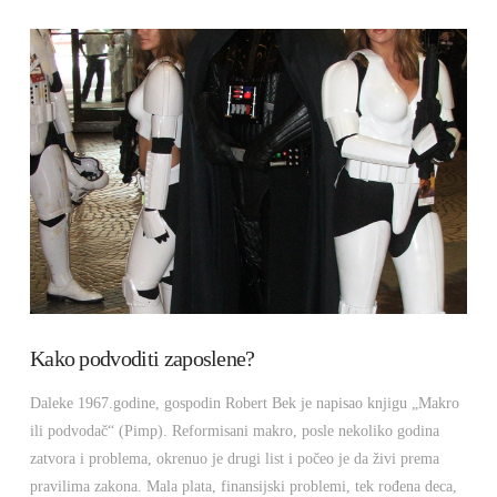
VIEW POST
Kako podvoditi zaposlene?
Daleke 1967.godine, gospodin Robert Bek je napisao knjigu „Makro
ili podvodač“ (Pimp). Reformisani makro, posle nekoliko godina
zatvora i problema, okrenuo je drugi list i počeo je da živi prema
pravilima zakona. Mala plata, finansijski problemi, tek rođena deca,