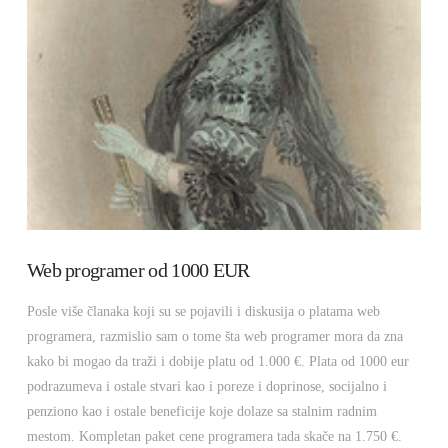
Web programer od 1000 EUR
Posle više članaka koji su se pojavili i diskusija o platama web
programera, razmislio sam o tome šta web programer mora da zna
kako bi mogao da traži i dobije platu od 1.000 €. Plata od 1000 eur
podrazumeva i ostale stvari kao i poreze i doprinose, socijalno i
penziono kao i ostale beneficije koje dolaze sa stalnim radnim
mestom. Kompletan paket cene programera tada skače na 1.750 €.