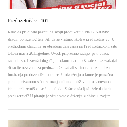
Preduzetništvo 101
Kako da privučete pažnju na svoju produkciju i ideju? Naravno
slikom obnaženog tela. Ali da se vratimo školi o preduzetništvu. U
prethodnim člancima su obrađena dešavanja na Preduzetničkom satu
tokom marta 2011.godine. Uvod, pripremne radnje, prvi utisci,
razrada kao i završni događaji. Tokom marta dešavale su se svakojake
situacije nevezane za preduzetnički sat ali su imale izrazitu dozu
forsiranja preduzetničke kulture. U okruženju u kome je prosečna
plata u privatnom sektoru manja od one u državnim ustanovama –
ideja preduzetništva se čini suluda. Zašto onda ljudi žele da budu
preduzetnici? U pitanju je virus vere o držanju sudbine u svojim …
VIEW POST