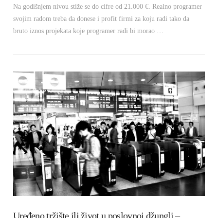
Na godišnjem nivou stiže se do cifre od 21.000 €. Realno programer
svojim radom treba da donese i profit firmi za koju radi tako da
bruto iznos projekata koje programer radi bi morao …
VIEW POST
Uređeno tržište ili život u poslovnoj džungli –