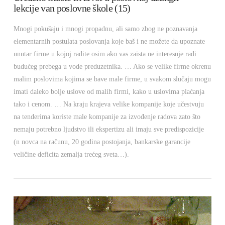
lekcije van poslovne škole (15)
Mnogi pokušaju i mnogi propadnu, ali samo zbog ne poznavanja
elementarnih postulata poslovanja koje baš i ne možete da upoznate
unutar firme u kojoj radite osim ako vas zaista ne interesuje radi
budućeg prebega u vode preduzetnika. … Ako se velike firme okrenu
malim poslovima kojima se bave male firme, u svakom slučaju mogu
imati daleko bolje uslove od malih firmi, kako u uslovima plaćanja
tako i cenom. … Na kraju krajeva velike kompanije koje učestvuju
na tenderima koriste male kompanije za izvođenje radova zato što
nemaju potrebno ljudstvo ili ekspertizu ali imaju sve predispozicije
(n novca na računu, 20 godina postojanja, bankarske garancije
veličine deficita zemalja trećeg sveta…).
VIEW POST