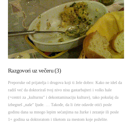
Razgovori uz večeru (3)
Preporuke od prijatelja i drugova koji ti žele dobro: Kako ne ideš da
radiš već da doktoriraš tvoj nivo nisu gastarbajteri i volks hale
(=centri za „kulturnu“ i dekontaminaciju kulture), tako pokušaj da
izbegneš „naše“ ljude. … Takođe, da li ćete odavde otići posle
godinu dana sa mnogo lepim sećanjima na žurke i zezanje ili posle
1+ godina sa doktoratom i tiketom za mestom koje poželite.