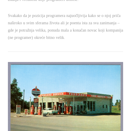
Svakako da je pozicija programera najuočljivija kako se o njoj priča
naširoko u svim sferama života ali je poenta ista za sva zanimanja –
gde je potražnja velika, ponuda mala a konačan novac koji kompanija
(ne programer) okreće bitno velik.
VIEW POST