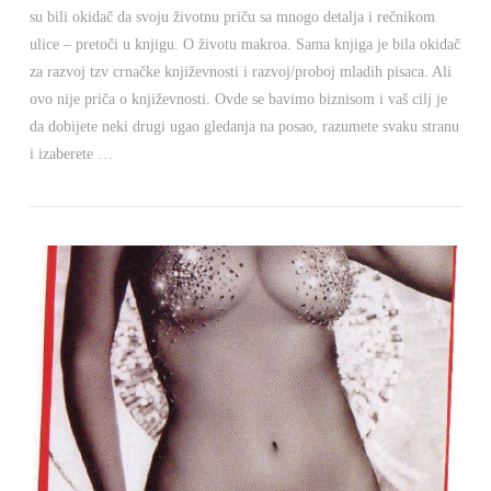
su bili okidač da svoju životnu priču sa mnogo detalja i rečnikom
ulice – pretoči u knjigu. O životu makroa. Sama knjiga je bila okidač
za razvoj tzv crnačke književnosti i razvoj/proboj mladih pisaca. Ali
ovo nije priča o književnosti. Ovde se bavimo biznisom i vaš cilj je
da dobijete neki drugi ugao gledanja na posao, razumete svaku stranu
i izaberete …
VIEW POST