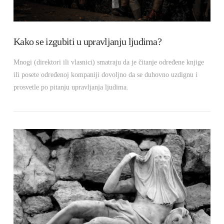
Kako se izgubiti u upravljanju ljudima?
Mnogi (direktori ili vlasnici) smatraju da je čitanje određene knjige
ili posete određenoj kompaniji dovoljno da se duhovno uzdignu i
prosvetle po pitanju upravljanja ljudima.
VIEW POST