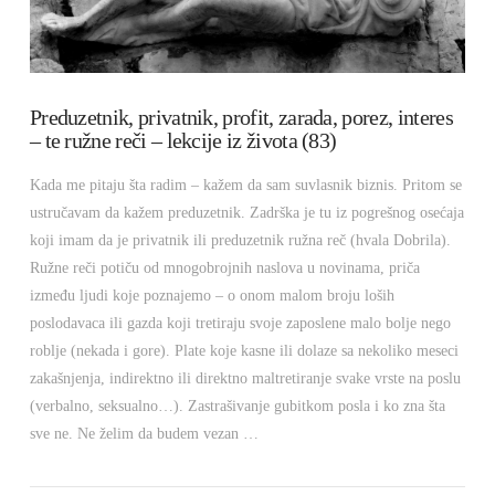
Preduzetnik, privatnik, profit, zarada, porez, interes
– te ružne reči – lekcije iz života (83)
Kada me pitaju šta radim – kažem da sam suvlasnik biznis. Pritom se
ustručavam da kažem preduzetnik. Zadrška je tu iz pogrešnog osećaja
koji imam da je privatnik ili preduzetnik ružna reč (hvala Dobrila).
Ružne reči potiču od mnogobrojnih naslova u novinama, priča
između ljudi koje poznajemo – o onom malom broju loših
poslodavaca ili gazda koji tretiraju svoje zaposlene malo bolje nego
roblje (nekada i gore). Plate koje kasne ili dolaze sa nekoliko meseci
zakašnjenja, indirektno ili direktno maltretiranje svake vrste na poslu
(verbalno, seksualno…). Zastrašivanje gubitkom posla i ko zna šta
sve ne. Ne želim da budem vezan …