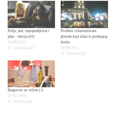
Petlja, stav, nepopustljivost i
Problem voluminizirane
plan – lekcija (41)
plavuše koja izlazi iz preskupog
16/09/2012
hotela
In "razmišljanja"
18/09/2012
In "informacije"
Razgovori uz večeru (1)
29/02/2008
In "informacije"