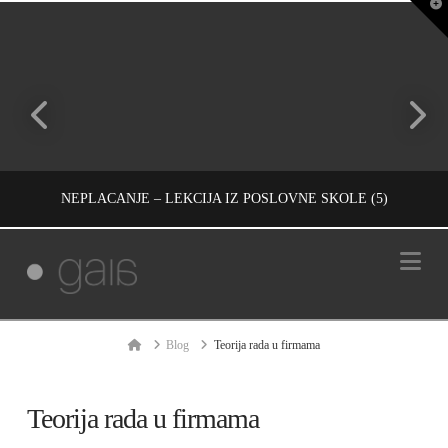
T
t
W
NEPLAĆANJE – LEKCIJA IZ POSLOVNE ŠKOLE (5)
Na
IVAN REČEVIĆ
INFORMACIJE, UNCATEGORIZED
Home
Blog
Teorija rada u firmama
СЕПТЕМБАР 16, 2008
Teorija rada u firmama