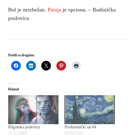
Bol je neizbežan.
Patnja
je opciona. – Budistička
poslovica
Podeli sa drugima:
Related
Kligonska poslovica
Preduzetnički sat #4
21/12/2009
05/04/2011