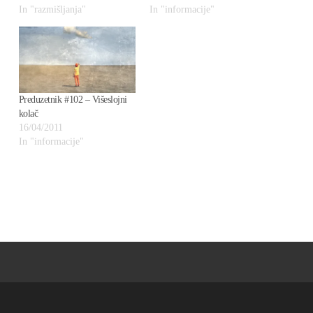
In "razmišljanja"
In "informacije"
Preduzetnik #102 – Višeslojni
kolač
16/04/2011
In "informacije"