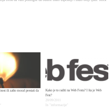
Kako je to raditi na Web Festu? I šta je Web
ost ili zašto moraš prestati da
Fest?
20/09/2011
In "informacije"
"