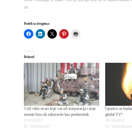
on.
Podeli sa drugima:
Related
5 (ili više) stvari koje vas uči korporacija i koje
Upustvo za budućn
morate brzo da zaboravite kao preduzetnik
gledaš TV?
17/01/2012
30/10/2014
In "informacije"
In "razmišljanja