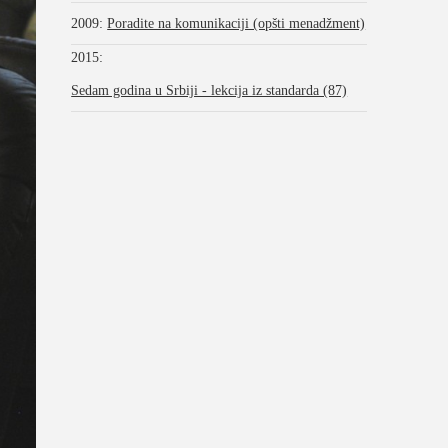
2009
:
Poradite na komunikaciji (opšti menadžment)
2015
:
Sedam godina u Srbiji - lekcija iz standarda (87)