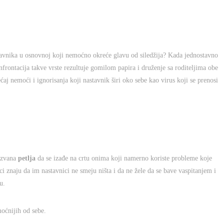
stavnika u osnovnoj koji nemoćno okreće glavu od siledžija? Kada jednostavno
onfrontacija takve vrste rezultuje gomilom papira i druženje sa roditeljima obe
ećaj nemoći i ignorisanja koji nastavnik širi oko sebe kao virus koji se prenosi
nazvana
petlja
da se izađe na crtu onima koji namerno koriste probleme koje
nci znaju da im nastavnici ne smeju ništa i da ne žele da se bave vaspitanjem i
u.
moćnijih od sebe.