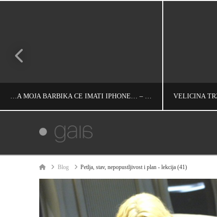
…A MOJA BARBIKA ĆE IMATI IPHONE… – VEČE U ŽIVOTU SRPSKE KOMPANIJE (7)
IVAN REČEVIĆ
INFORMACIJE, RAZMIŠLJANJA, ŽIVOT
INFORMACIJE, 
Home
Blog
Petlja, stav, nepopustljivost i plan - lekcija (41)
ЈАНУАР 27, 2009