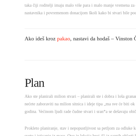
taka čiji roditelji imaju malo više para i malo manje vremena za
nastavnika i povremenom donacijom školi kako bi stvari bile po
Ako ideš kroz
pakao
, nastavi da hodaš – Vinston 
Plan
Ako ste planirali milion stvari – planirali ste i dobra i loša 
nećete zaboraviti na milion sitnica i ideje tipa „ma sve će biti 
godina. Većinom ljudi rade čudne stvari i sran*a se dešavaju obič
Prokleto planiranje, stav i nepopustljivost sa petljom za odluke
svetu i isticanje iz mase. Ovo je lekcija broj 41 iz raznih oblas