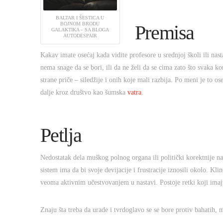
BALTAR I ŠESTICA U
BOJNOM BRODU
Premisa
GALAKTIKA – SA BLOGA
AUTODESPAIR
Kakav imate osećaj kada vidite profesore u srednjoj školi ili na
nema snage da se bori, ili da ne želi da se cima zato što svaka k
strane priče – siledžije i onih koje mali razbija. Po meni je to os
dalje kroz društvo kao šumska
vatra
.
Petlja
Nedostatak dela muškog polnog organa ili politički korektnije 
sistem ima da bi svoje devijacije i frustracije iznosili okolo. Kli
veoma aktivnim učestvovanjem u nastavi. Postoje retki koji imaj
Znaju šta treba da urade i tvrdoglavo se se bore protiv bahatih, 