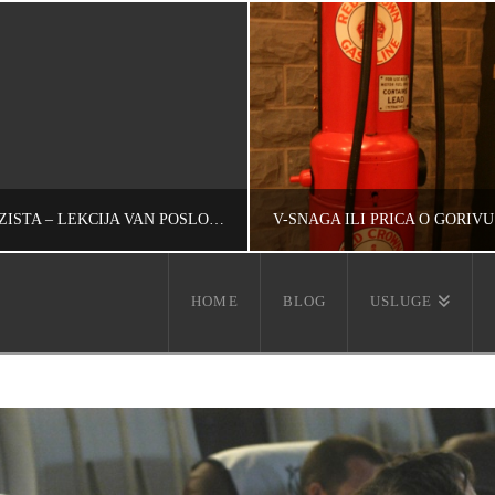
VELIČINA TRŽIŠTA – LEKCIJA VAN POSLOVNE ŠKOLE (20)
HOME
BLOG
USLUGE
IVAN REČEVIĆ
IVAN REČEVIĆ
RAZMIŠLJANJA, UNCATEGORIZED, ŽIVOT
RAZMIŠLJANJA, UNCATEGORIZED
АВГУСТ 18, 2010
ДЕЦЕМБАР 28, 20