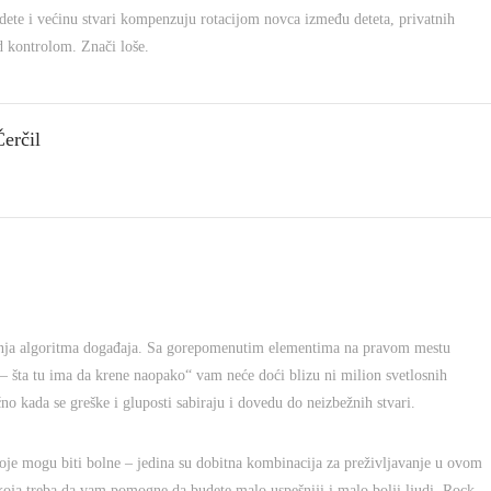
 dete i većinu stvari kompenzuju rotacijom novca između deteta, privatnih
d kontrolom. Znači loše.
Čerčil
grananja algoritma događaja. Sa gorepomenutim elementima na pravom mestu
ok – šta tu ima da krene naopako“ vam neće doći blizu ni milion svetlosnih
no kada se greške i gluposti sabiraju i dovedu do neizbežnih stvari.
 koje mogu biti bolne – jedina su dobitna kombinacija za preživljavanje u ovom
ti koja treba da vam pomogne da budete malo uspešniji i malo bolji ljudi. Rock