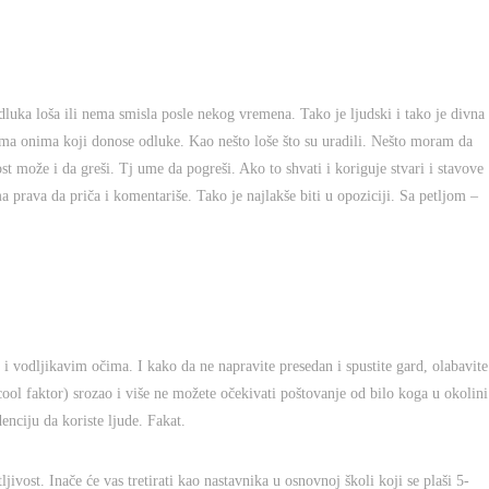
dluka loša ili nema smisla posle nekog vremena. Tako je ljudski i tako je divna
svima onima koji donose odluke. Kao nešto loše što su uradili. Nešto moram da
može i da greši. Tj ume da pogreši. Ako to shvati i koriguje stvari i stavove
a prava da priča i komentariše. Tako je najlakše biti u opoziciji. Sa petljom –
 vodljikavim očima. I kako da ne napravite presedan i spustite gard, olabavite
cool faktor) srozao i više ne možete očekivati poštovanje od bilo koga u okolini
nciju da koriste ljude. Fakat.
ljivost. Inače će vas tretirati kao nastavnika u osnovnoj školi koji se plaši 5-