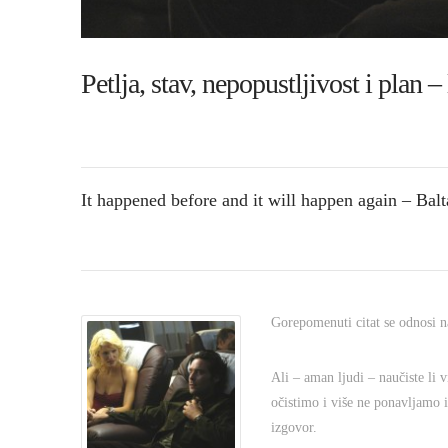
Petlja, stav, nepopustljivost i plan –
It happened before and it will happen again – Balta
Gorepomenuti citat se odnosi na 
Ali – aman ljudi – naučiste li v
očistimo i više ne ponavljamo i
izgovor.