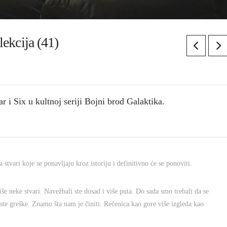
 lekcija (41)
r i Six u kultnoj seriji Bojni brod Galaktika.
stvari koje se ponavljaju kroz istoriju i definitivno će se ponoviti.
iše neke stvari. Navežbali ste dosad i više puta. Do sada smo trebali da se
ste greške. Znamo šta nam je činiti. Rečenica kao gore više izgleda kao