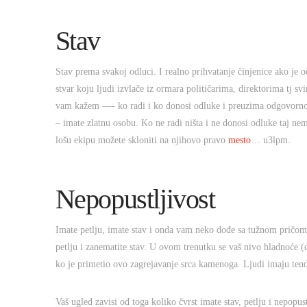
Stav
Stav prema svakoj odluci. I realno prihvatanje činjenice ako je o
stvar koju ljudi izvlače iz ormara političarima, direktorima tj 
vam kažem —- ko radi i ko donosi odluke i preuzima odgovornost 
– imate zlatnu osobu. Ko ne radi ništa i ne donosi odluke taj nem
lošu ekipu možete skloniti na njihovo pravo
mesto
… u3lpm.
Nepopustljivost
Imate petlju, imate stav i onda vam neko dođe sa tužnom pričom i
petlju i zanematite stav. U ovom trenutku se vaš nivo hladnoće (
ko je primetio ovo zagrejavanje srca kamenoga. Ljudi imaju tende
Vaš ugled zavisi od toga koliko čvrst imate stav, petlju i nepopust