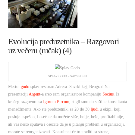
Evolucija preduzetnika – Razgovori
uz večeru (ručak) (4)
SPLAV GODO – SAVSKI KEJ
Mesto:
godo
splav-restoran Adresa: Savski kej, Beograd Na
prezentaciji
Argent
-a sreo sam organizatore kompaniju
Socius
. Iz
kraćeg razgovora sa
Igorom Pircom
, stigli smo do suštine konsultanta
menadžmenta. Ako ste preduzetnik, sa 20 do 30
ljudi
u ekipi, koji
posluje uspešno, i osećate da možete više, bolje, brže, profitabilnije,
ali vas nešto sputava i osećate da je u pitanju problem u organizaciji,
morate se reorganizovati. Konsultant će to uraditi sa strane,