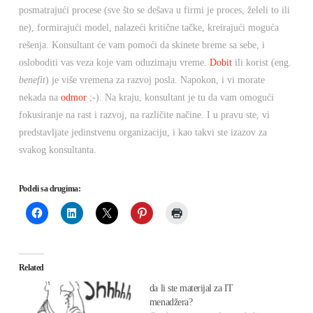
posmatrajući procese (sve što se dešava u firmi je proces, želeli to ili
ne), formirajući model, nalazeći kritične tačke, kreirajući moguća
rešenja. Konsultant će vam pomoći da skinete breme sa sebe, i
osloboditi vas veza koje vam oduzimaju vreme.
Dobit
ili korist (eng.
benefit
) je više vremena za razvoj posla. Napokon, i vi morate
nekada na
odmor
;-). Na kraju, konsultant je tu da vam omogući
fokusiranje na rast i razvoj, na različite načine. I u pravu ste, vi
predstavljate jedinstvenu organizaciju, i kao takvi ste izazov za
svakog konsultanta.
Podeli sa drugima:
Related
da li ste materijal za IT
menadžera?