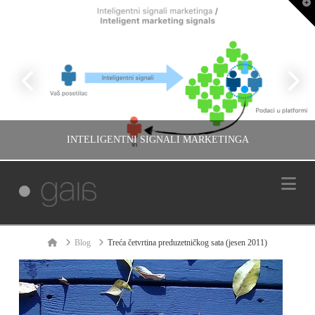
T
t
W
INTELIGENTNI SIGNALI MARKETINGA
Na
IVAN REČEVIĆ
MARKETING, MARTECH, RAZMIŠLJANJA
Home
Blog
Treća četvrtina preduzetničkog sata (jesen 2011)
НОВЕМБАР 26, 2017