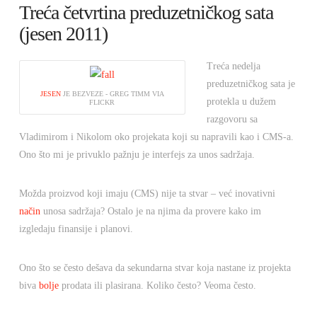
Treća četvrtina preduzetničkog sata
(jesen 2011)
Treća nedelja
preduzetničkog sata je
JESEN
JE BEZVEZE - GREG TIMM VIA
protekla u dužem
FLICKR
razgovoru sa
Vladimirom i Nikolom oko projekata koji su napravili kao i CMS-a.
Ono što mi je privuklo pažnju je interfejs za unos sadržaja.
Možda proizvod koji imaju (CMS) nije ta stvar – već inovativni
način
unosa sadržaja? Ostalo je na njima da provere kako im
izgledaju finansije i planovi.
Ono što se često dešava da sekundarna stvar koja nastane iz projekta
biva
bolje
prodata ili plasirana. Koliko često? Veoma često.