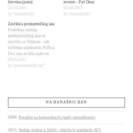
četvrtina (jesen)
termini – Part Deux
20/10/2011
03/10/2011
In "informacije"
In "informacije"
Završnica preduzetničkog sata
Poslednja nedelja
preduzetničkog sata se
završila sa Veljkom - tek
svršenim studentom FON-a.
Dva sata su bila malo za
priču koja se razvila. Obojica
08/11/2011
smo imali svoje stavove. I
In "preduzetnički sat"
iskreno smo ih suprotstavljali
tokom ta dva sata. Kako se
završilo? Mislim da Veljka
čekaju velike stvari, jer
poseduje taj preduzetnički
duh…
NA DANAŠNJI DAN
2009
:
Poradite na komunikaciji (opšti menadžment)
2015
:
Sedam godina u Srbiji - lekcija iz standarda (87)