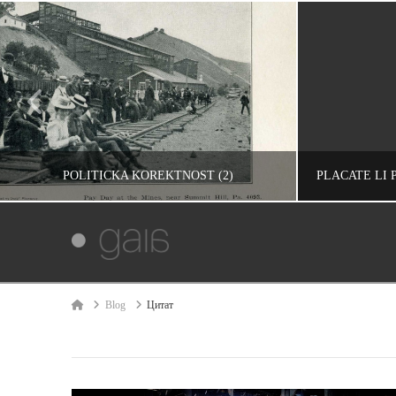
POLITIČKA KOREKTNOST (2)
IVAN REČEVIĆ
HR, RAZMIŠLJANJA, UNCATEGORIZED, ŽIVOT
INFORMACIJE, 
Home
Blog
Цитат
ЈУЛ 3, 2009
Н