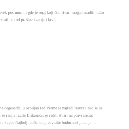
ovek posrnuo, ili gde je onaj koji čini stvari mogao uraditi nešto
znatljivo od prašine i znoja i krvi;
e degenerišu u ozbiljan rad Vreme je najređi resurs i ako se ne
se ranije radile Efikasnost je raditi stvari na pravi način;
vara kupce Najbolji način da predvidite budućnost je da je …