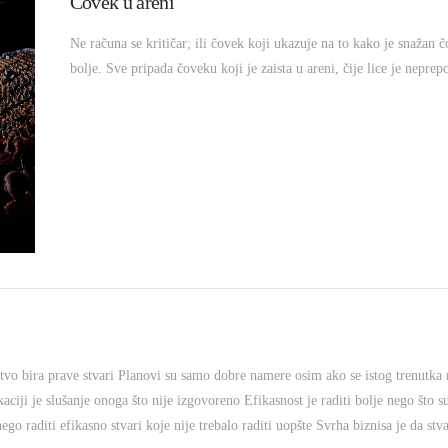
Čovek u areni
Ne računa se kritičar; ili čovek koji ukazuje na to kako je snažan č
bolje. Sve pripada čoveku koji je zaista u areni, čije lice je neprepo
stvo bira prave stvari Planovi su samo dobre namere osim ako se istog trenutka n
ciji je slušanje onoga što nije izgovoreno Efikasnost je raditi bolje nego što su 
ego raditi efikasno stvari koje nije trebalo raditi uopšte Svrha biznisa je da st