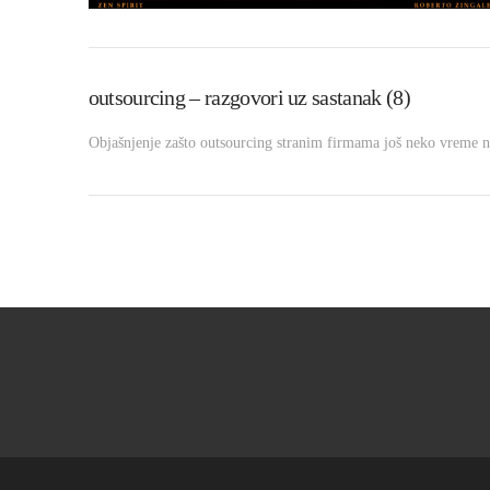
outsourcing – razgovori uz sastanak (8)
Objašnjenje zašto outsourcing stranim firmama još neko vreme ne
VIEW POST