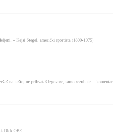
eljeni. – Kejsi Stegel, američki sportista (1890-1975)
avežeš na nešto, ne prihvataš izgovore, samo rezultate. – komentar
rank Dick OBE