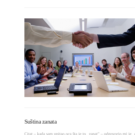
VIEW POST
Suština zanata
Citat – kada sam upitao oca šta je to „zanat“ – odgovorio mi je 