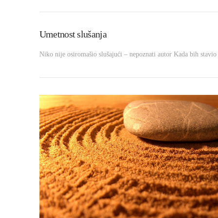
Umetnost slušanja
Niko nije osiromašio slušajući – nepoznati autor Kada bih stavi