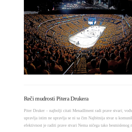
Reči mudrosti Pitera Drukera
Piter Druker – najbolji citati Menadžment radi prave stvari; vođ
upravlja istim ne upravlja se ni sa čim Najbitnija stvar u komunika
efektivnost je raditi prave stvari Nema ničega tako besmislenog n