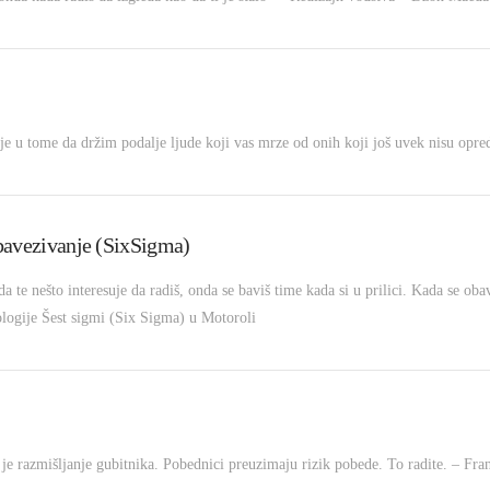
je u tome da držim podalje ljude koji vas mrze od onih koji još uvek nisu opred
obavezivanje (SixSigma)
da te nešto interesuje da radiš, onda se baviš time kada si u prilici. Kada se ob
ologije Šest sigmi (Six Sigma) u Motoroli
o je razmišljanje gubitnika. Pobednici preuzimaju rizik pobede. To radite. – F