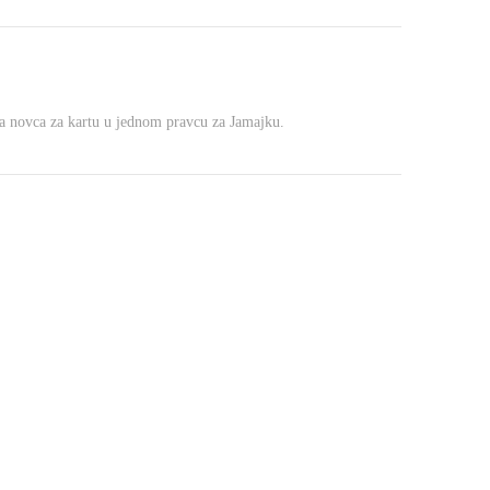
sta novca za kartu u jednom pravcu za Jamajku.