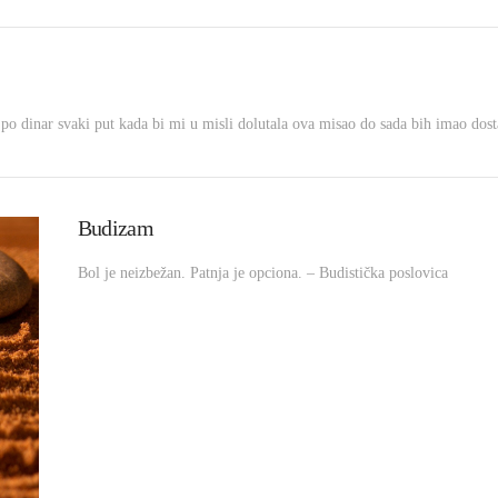
o po dinar svaki put kada bi mi u misli dolutala ova misao do sada bih imao do
Budizam
Bol je neizbežan. Patnja je opciona. – Budistička poslovica