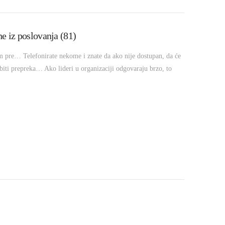
ne iz poslovanja (81)
im pre… Telefonirate nekome i znate da ako nije dostupan, da će
ebiti prepreka… Ako lideri u organizaciji odgovaraju brzo, to