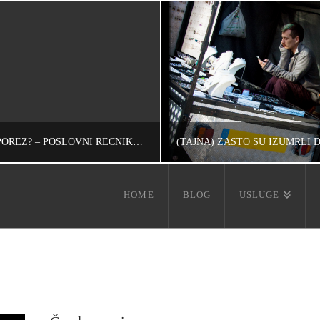
PLAĆATE LI POREZ? – POSLOVNI REČNIK (3)
HOME
BLOG
USLUGE
IVAN REČEVIĆ
IVAN REČEVIĆ
RAZMIŠLJANJA, UNCATEGORIZED, ŽIVOT
HR, INFORMACIJE, RAZMIŠLJANJA, UNCATEGOR
ОВЕМБАР 12, 2010
ДЕЦЕМБАР 17, 20