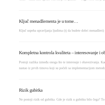
Ključ menadžementa je u tome…
Ključ uspeha upravljanja ljudima (tj da budete dobri menadžeri) 
Kompletna kontrola kvaliteta – interesovanje i 
Postoji razlika između onoga što te interesuje i obavezivanja. Ka
VIEW POST
nastao iz prvih timova koji su počeli sa implementacijom metod
Rizik gubitka
Ne postoji rizik od gubitka. Gde je rizik u gubitku bilo čega? T