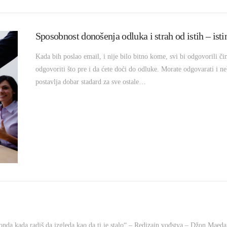
Sposobnost donošenja odluka i strah od istih – isti
Kada bih poslao email, i nije bilo bitno kome, svi bi odgovorili č
odgovoriti što pre i da ćete doći do odluke. Morate odgovarati i n
postavlja dobar stadard za sve ostale…
„onda kada radiš da izgleda kao da ti je stalo“ – Redizajn vođstva – Džon Maeda