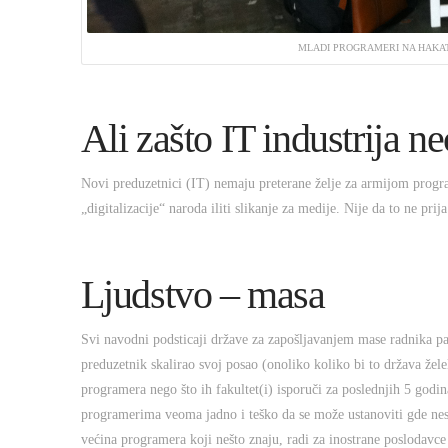
MLADI PROGRAMERI NA HAKAT
Ali zašto IT industrija n
Novi preduzetnici (IT) nemaju preterane želje za armijom program
„digitalizacije“ naroda iliti slikanje za medije. Nije da to ne pr
Ljudstvo – masa
Svi navodni podsticaji države za zapošljavanjem mase radnika p
preduzetnik skalirao svoj posao (onoliko koliko bi to država žel
programera nego što ih fakultet(i) isporuči za poslednjih 5 godina
programerima veoma jadno i teško da se može ustanoviti gde nest
većina programera koji nešto znaju, radi za inostrane poslodavc