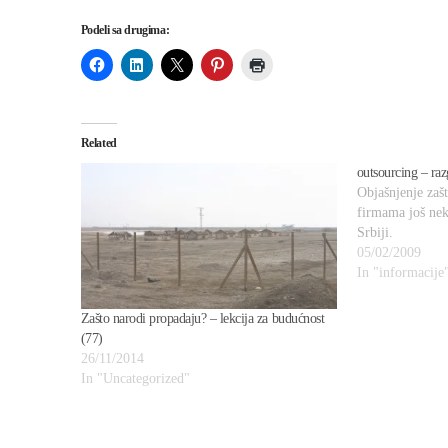
Podeli sa drugima:
Related
outsourcing – raz
Objašnjenje zaš
firmama još nek
Srbiji.
05/02/2009
In "informacije
Zašto narodi propadaju? – lekcija za budućnost
(77)
26/11/2014
In "Uncategorized"