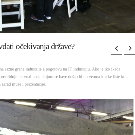
avdati očekivanja države?
 na razne grane industrije a pogotovu na IT industriju. Ako je iko ikada
onsoliduje po vrsti posla kojom se bave došao bi do veoma kratke liste koja
 zarad muže i prezentacije.