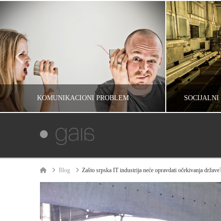
KOMUNIKACIONI PROBLEM
SOCIJALNI
IVAN REČEVIĆ
INFORMACIJE, RAZMIŠLJANJA, UNCATEGORIZED, ŽIVOT
INFORMACIJE
Home
Blog
Zašto srpska IT industrija neće opravdati očekivanja države
ЈУН 30, 2011