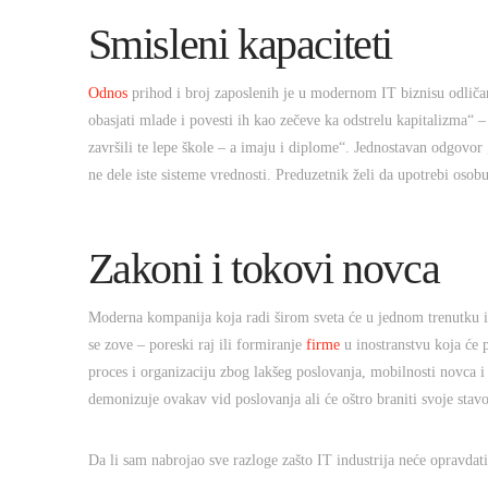
Smisleni kapaciteti
Odnos
prihod i broj zaposlenih je u modernom IT biznisu odličan 
obasjati mlade i povesti ih kao zečeve ka odstrelu kapitalizma“ – j
završili te lepe škole – a imaju i diplome“. Jednostavan odgovor „
ne dele iste sisteme vrednosti. Preduzetnik želi da upotrebi osobu
Zakoni i tokovi novca
Moderna kompanija koja radi širom sveta će u jednom trenutku iz
se zove – poreski raj ili formiranje
firme
u inostranstvu koja će 
proces i organizaciju zbog lakšeg poslovanja, mobilnosti novca i
demonizuje ovakav vid poslovanja ali će oštro braniti svoje stavo
Da li sam nabrojao sve razloge zašto IT industrija neće opravdat