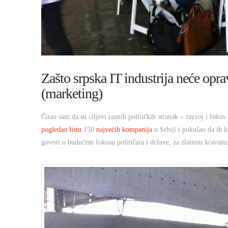
Zašto srpska IT industrija neće opr
(marketing)
Čitao sam da su ciljevi raznih političkih stranak – razvoj i fokus
pogledao listu
150
najvećih kompanija
u Srbiji i pokušao da ih k
govori o budućem fokusu političara i države, za zlatnim kravama