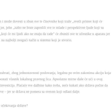
i može dovesti u zbun sve te činovnike koji traže „svetli primer koji će
er, jelte „zašto ne biste zaposlili sve te mlade i perspektivne ljude koji su
koji će mi ljudi ako ne znaju da rade“ će zbuniti sve te učesnike u aparatu jer
 na najbolji mogući način u sistemu koji je stvorio.
abrati, zbog jednostavnosti poslovanja, legalnu po svim zakonima akciju koja
postati vlasnik lokalnog pravnog lica. Apsolutno mirne duše će ući u ovaj
 investicija. Plaćaće sve dažbine kako treba, neće kukati ako država počne da
ve – jer se država ne pomera sa svetom koji odlazi dalje.
i očekivanja države?