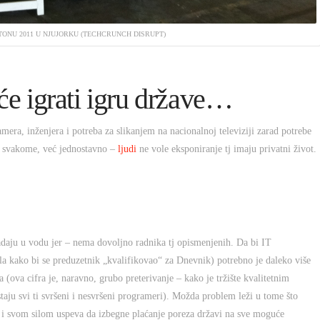
ONU 2011 U NJUJORKU (TECHCRUNCH DISRUPT)
eće igrati igru države…
era, inženjera i potreba za slikanjem na nacionalnoj televiziji zarad potrebe
ija svakome, već jednostavno –
ljudi
ne vole eksponiranje tj imaju privatni život.
adaju u vodu jer – nema dovoljno radnika tj opismenjenih. Da bi IT
ela kako bi se preduzetnik „kvalifikovao“ za Dnevnik) potrebno je daleko više
 (ova cifra je, naravno, grubo preterivanje – kako je tržište kvalitetnim
aju svi ti svršeni i nesvršeni programeri). Možda problem leži u tome što
e i svom silom uspeva da izbegne plaćanje poreza državi na sve moguće