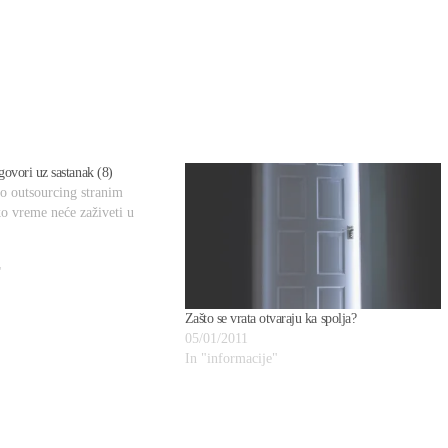
govori uz sastanak (8)
to outsourcing stranim
o vreme neće zaživeti u
"
Zašto se vrata otvaraju ka spolja?
05/01/2011
In "informacije"