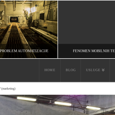
 PROBLEM AUTOMATIZACIJE
FENOMEN MOBILNIH T
HOME
BLOG
USLUGE
IVAN REČEVIĆ
IVAN REČEVIĆ
, RAZMIŠLJANJA, UNCATEGORIZED
INFORMACIJE
? (marketing)
ЈУН 25, 2015
ЈАНУАР 9, 2008