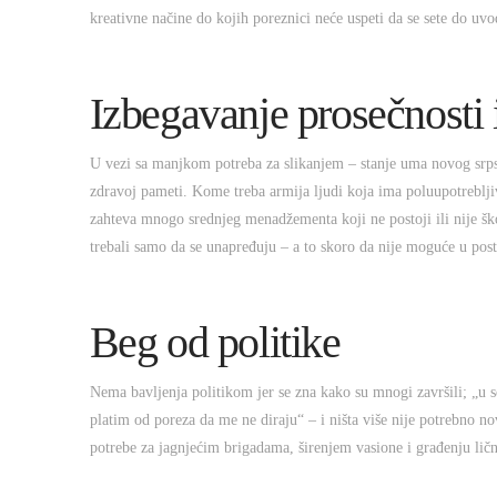
kreativne načine do kojih poreznici neće uspeti da se sete do uvo
Izbegavanje prosečnosti 
U vezi sa manjkom potreba za slikanjem – stanje uma novog srps
zdravoj pameti. Kome treba armija ljudi koja ima poluupotreblji
zahteva mnogo srednjeg menadžementa koji ne postoji ili nije ško
trebali samo da se unapređuju – a to skoro da nije moguće u po
Beg od politike
Nema bavljenja politikom jer se zna kako su mnogi završili; „u se
platim od poreza da me ne diraju“ – i ništa više nije potrebno 
potrebe za jagnjećim brigadama, širenjem vasione i građenju ličn