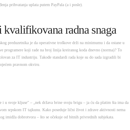
đenja prihvatanja uplata putem PayPala (a i posle).
i kvalifikovana radna snaga
kog preduzetnika je da operativne troškove drži na minimumu i da ostane u
ve programere koji rade na broj linija kreiranog koda dnevno (norma)? To
lovan za IT industriju. Takođe standardi rada koje su do sada izgradili bi
stojećem pravnom okviru.
 i u svoje kljuse“ – „nek država brine svoju brigu – ja ću da platim šta ima da
novom srpskom IT tajkunu. Kako poseduje lični život i zdrave aktivnosti nema
og imidža dobrotvora – što se očekuje od bitnih privrednih subjekata.