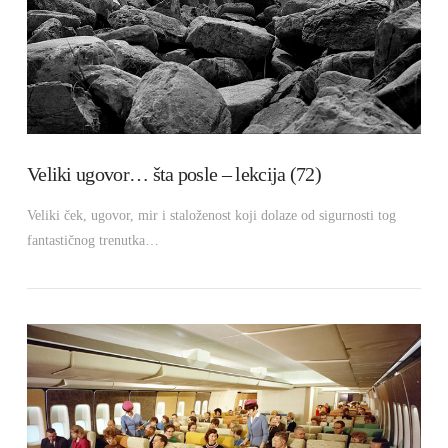
Veliki ugovor… šta posle – lekcija (72)
Veliki ček, ugovor, mir i staloženost koji dolaze od sigurnosti tog
fantastičnog trenutka…