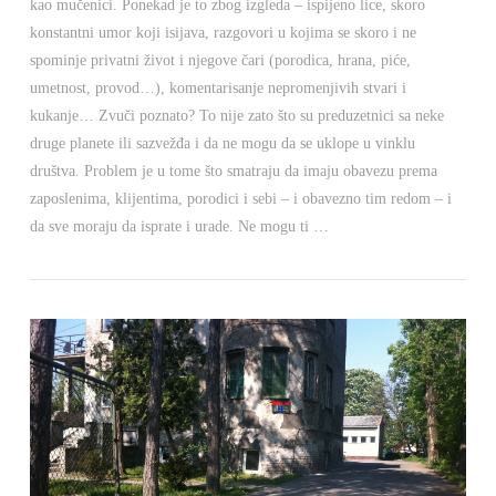
kao mučenici. Ponekad je to zbog izgleda – ispijeno lice, skoro
konstantni umor koji isijava, razgovori u kojima se skoro i ne
spominje privatni život i njegove čari (porodica, hrana, piće,
umetnost, provod…), komentarisanje nepromenjivih stvari i
kukanje… Zvuči poznato? To nije zato što su preduzetnici sa neke
druge planete ili sazvežđa i da ne mogu da se uklope u vinklu
društva. Problem je u tome što smatraju da imaju obavezu prema
zaposlenima, klijentima, porodici i sebi – i obavezno tim redom – i
da sve moraju da isprate i urade. Ne mogu ti …
VIEW POST