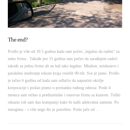
The end?
Prošlo je više od 10.5 godina kada sam počeo „legalno da radim“ za
neku firmu.. Takođe pre 15 godina sam počeo da zarađujem radeći
takođe za jednu firmu ali ne baš tako legalno. Mladost, neiskustvo i
paralelno studiranje tokom kraja veselih 90-tih. Sve je jasno. Prošlo
je tačno 6 godina od kada sam odlučio da napustim okrilje
korporacije i poslao pismo o prestanku radnog odnosa. Posle 4
meseca sam otišao u preduzetnike i osnovao firmu sa kumom. Toliki
otkazni rok sam dao kompaniji kako bi našli adekvatnu zamenu. Po
mnogima – i više nego što je potrebno. Posle jače od …