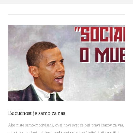
Budućnost je samo za nas
Ako niste samo-motivisani, ovaj novi svet će biti pravi izazov za vas,
zato što su zidovi, plafon i pod (sveta u kome živite) koji su štitili