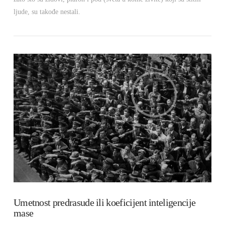
ljude, su takođe nestali.
VIEW POST
Umetnost predrasude ili koeficijent inteligencije
mase