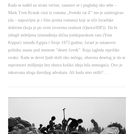
Kada se nađeš na strani većine, zaustavi se i pogledaj oko sebe –
Mark Tven Kratak citat iz romana „Svetski rat Z“ me je zaintrigirao
(da – napravljen je i film prema romanu) koji se tiče Izraelske
doktrine (koja je po svim izvorima realnost (Quora/IDF)). Da bi
izbegli neželjena iznenađenja slična jomkipurskom ratu (Yom
Kippur) između Egipta i Sirije 1973.godine, Izrael je ustanovio
politiku znanu pod imenom “deseti čovek”. Koja izgleda otprilike
ovako: Kada se devet ljudi složi oko nečega, obaveza desetog je da se
suprotstavi mišljenju bez obzira koliko ideja bila nemoguća. Ovo je
takozvana uloga đavoljeg advokata. Ali kuda smo otišli? …
VIEW POST