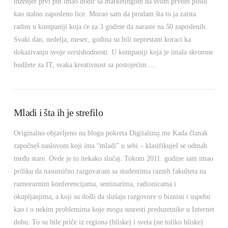
inženjer prvi put imao dodir sa marketingom na svom prvom poslu
kao stalno zaposleno lice. Morao sam da prodam šta to ja zaista
radim u kompaniji koja će za 3 godine da naraste na 50 zaposlenih.
Svaki dan, nedelja, mesec, godina su bili neprestani koraci ka
dokazivanju svoje svrsishodnosti. U kompaniji koja je imala skromne
budžete za IT, svaka kreativnost sa postojećim …
VIEW POST
Mladi i šta ih je strefilo
Originalno objavljeno na blogu pokreta Digitalizuj.me Kada članak
započneš naslovom koji ima “mladi” u sebi – klasifikuješ se odmah
među stare. Ovde je to itekako slučaj. Tokom 2011. godine sam imao
priliku da nasumično razgovaram sa studentima raznih fakulteta na
raznoraznim konferencijama, seminarima, radionicama i
okupljanjima, a koji su došli da slušaju razgovore o biznisu i uspehu
kao i o nekim problemima koje mogu susresti preduzetnike u Internet
dobu. To su bile priče iz regiona (bliske) i sveta (ne toliko bliske).