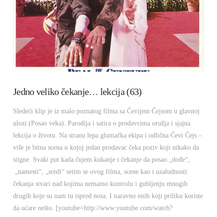
VIEW POST
Jedno veliko čekanje… lekcija (63)
Sledeći klip je iz malo poznatog filma sa Čevijem Čejsom u glavnoj
ulozi (Posao veka). Parodija i satira o prodavcima oružja i sjajna
lekcija o životu. Na stranu lepa glumačka ekipa i odlična Čevi Čejs –
više je bitna scena u kojoj jedan prodavac čeka poziv koji nikako da
stigne. Svaki put kada čujem kukanje i čekanje da posao „dođe“,
„namesti“, „sredi“ setim se ovog filma, scene kao i uzaludnosti
čekanja stvari nad kojima nemamo kontrolu i gubljenju mnogih
drugih koje su nam tu ispred nosa. I naravno onih koji priliku koriste
da ućare nešto. [youtube=http://www.youtube.com/watch?