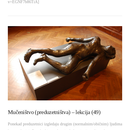
v=EGNF7b86TiA]
VIEW POST
Mučeništvo (preduzetništva) – lekcija (49)
Ponekad preduzetnici izgledaju drugim (normalnim/običnim) ljudima