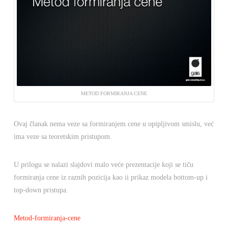
METOD FORMIRANJA CENE
Ovaj članak nema veze sa formiranjem cene u opipljivom smislu, već
ima veze sa teoretskim pristupom.
U prilogu se nalazi slajdovi malo veće prezentacije koji se tiču
formiranja cene iz raznih pozicija kao ii prikaz modela bottom-up i
top-down pristupa.
Metod-formiranja-cene