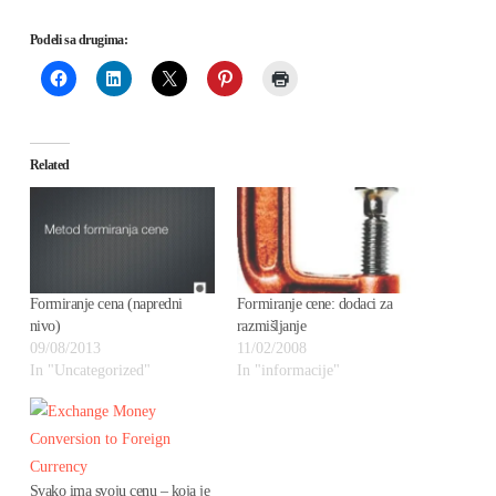
Podeli sa drugima:
Related
Formiranje cena (napredni
Formiranje cene: dodaci za
nivo)
razmišljanje
09/08/2013
11/02/2008
In "Uncategorized"
In "informacije"
Svako ima svoju cenu – koja je