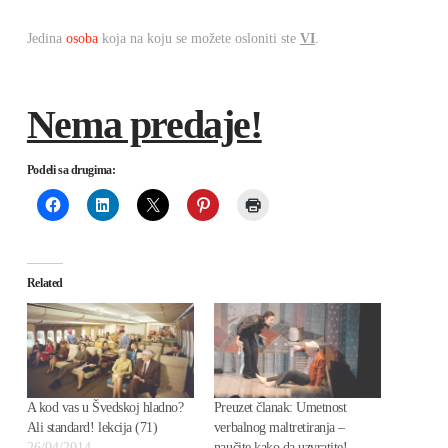
Jedina
osoba
koja na koju se možete osloniti ste
VI
.
Nema predaje!
Podeli sa drugima:
Related
A kod vas u Švedskoj hladno?
Preuzet članak: Umetnost
Ali standard! lekcija (71)
verbalnog maltretiranja –
26/04/2014
naučite kako da uzvratite!