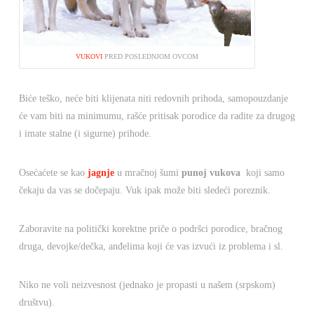
VUKOVI
PRED POSLEDNJOM OVCOM
Biće teško, neće biti klijenata niti redovnih prihoda, samopouzdanje
će vam biti na minimumu, rašće pritisak porodice da radite za drugog
i imate stalne (i sigurne) prihode.
Osećaćete se kao
jagnje
u mračnoj šumi
punoj
vukova
koji samo
čekaju da vas se dočepaju. Vuk ipak može biti sledeći poreznik.
Zaboravite na politički korektne priče o podršci porodice, bračnog
druga, devojke/dečka, anđelima koji će vas izvući iz problema i sl.
Niko ne voli neizvesnost (jednako je propasti u našem (srpskom)
društvu).