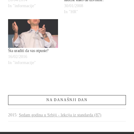
In "informacije"
30/01/2008
In "HR"
Šta uraditi da vas otpuste?
16/02/2016
In "informacije"
NA DANAŠNJI DAN
2015
:
Sedam godina u Srbiji - lekcija iz standarda (87)