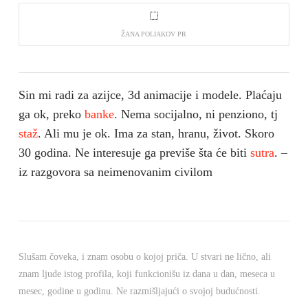
ŽANA POLIAKOV PR
Sin mi radi za azijce, 3d animacije i modele. Plaćaju
ga ok, preko
banke
. Nema socijalno, ni penziono, tj
staž
. Ali mu je ok. Ima za stan, hranu, život. Skoro
30 godina. Ne interesuje ga previše šta će biti
sutra
. –
iz razgovora sa neimenovanim civilom
Slušam čoveka, i znam osobu o kojoj priča. U stvari ne lično, ali
znam ljude istog profila, koji funkcionišu iz dana u dan, meseca u
mesec, godine u godinu. Ne razmišljajući o svojoj budućnosti.