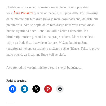
Uradite nešto za sebe. Promenite nešto. Jednom sam pročitao
tekst
Žane Poliakov
tj zapis od nedelje, 10. juna 2007. koji pokazuje
da ne morate biti birokrata (iako je mala doza potrebna) da biste bili
preduzetnik. Ako se bojite da će birokratija ubiti vašu kreativnost –
budite sigurni da hoće – onoliko koliko želite i dozvolite. Na
birokratiju možete gledati kao na pranje sudova. Mora da se desi i
cilj je da bude čisto i završeno što pre. Možete kupiti mašinu
(angažovati nekoga sa strane) a možete i ručno (lično). Tekst je pravo
malo otkriće za kreativne ljude koji se plaše.
Ako ste radni i vredni, mislite o sebi i svojoj budućnosti.
Podeli sa drugima: