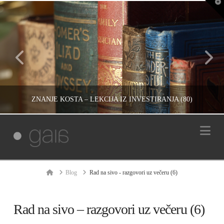
T
t
W
ZNANJE KOŠTA – LEKCIJA IZ INVESTIRANJA (80)
Na
IVAN REČEVIĆ
RAZMIŠLJANJA, UNCATEGORIZED, ŽIVOT
Home
Blog
Rad na sivo - razgovori uz večeru (6)
ЈАНУАР 21, 2015
Rad na sivo – razgovori uz večeru (6)