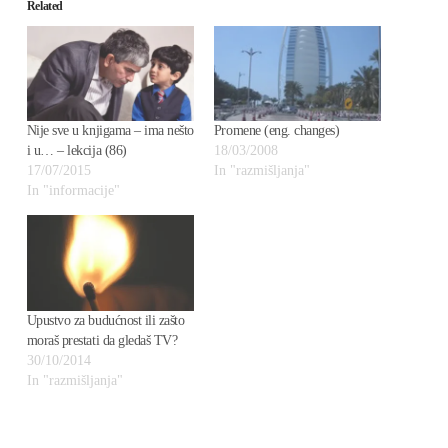
Related
Nije sve u knjigama – ima nešto
Promene (eng. changes)
i u… – lekcija (86)
18/03/2008
17/07/2015
In "razmišljanja"
In "informacije"
Upustvo za budućnost ili zašto
moraš prestati da gledaš TV?
30/10/2014
In "razmišljanja"