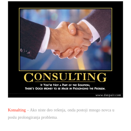
Konsalting
– Ako niste deo rešenja, onda postoji mnogo novca u
poslu prolongiranja problema.