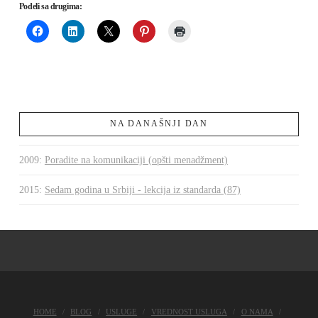
Podeli sa drugima:
NA DANAŠNJI DAN
2009
:
Poradite na komunikaciji (opšti menadžment)
2015
:
Sedam godina u Srbiji - lekcija iz standarda (87)
HOME
BLOG
USLUGE
VREDNOST USLUGA
O NAMA