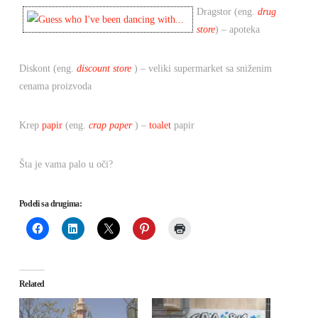
Dragstor (eng.
drug
store
) – apoteka
Diskont (eng.
discount store
) – veliki supermarket sa sniženim
cenama proizvoda
Krep
papir
(eng.
crap paper
) –
toalet
papir
Šta je vama palo u oči?
Podeli sa drugima:
Related