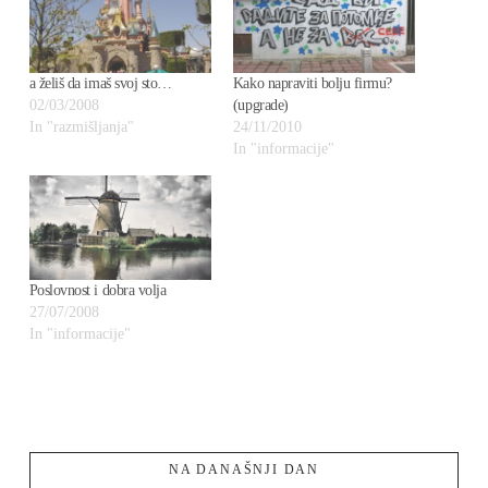
a želiš da imaš svoj sto…
Kako napraviti bolju firmu?
02/03/2008
(upgrade)
In "razmišljanja"
24/11/2010
In "informacije"
Poslovnost i dobra volja
27/07/2008
In "informacije"
NA DANAŠNJI DAN