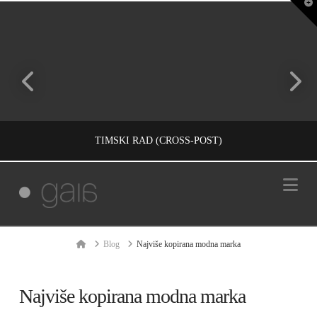
T
t
W
TIMSKI RAD (CROSS-POST)
Na
IVAN REČEVIĆ
INFORMACIJE, PROJECTS
Home
Blog
Najviše kopirana modna marka
НОВЕМБАР 16, 2011
Najviše kopirana modna marka