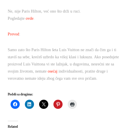
Ne, nije Paris Hilton, već ono što drži u ruci.
Pogledajte
ovde
.
Prevod
:
Samo zato što Paris Hilton šeta Luis Vuitton ne znači da čim ga i ti
staviš na sebe, krećeš uzbrdo ka višoj klasi i luksuzu. Ako posedujete
proizvod Luis Vuittona vi ste lažnjak, u dugovima, nesrećni ste sa
svojim životom, nemate
osećaj
individualnosti, pratite druge i
verovatno nemate ideju zbog čega vam sve ovo pričam.
Podeli sa drugima:
Related