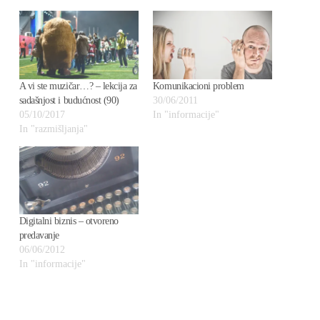
A vi ste muzičar…? – lekcija za
Komunikacioni problem
sadašnjost i budućnost (90)
30/06/2011
05/10/2017
In "informacije"
In "razmišljanja"
Digitalni biznis – otvoreno
predavanje
06/06/2012
In "informacije"