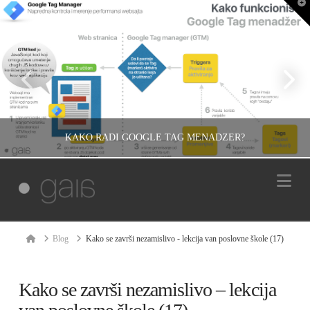
T
t
W
KAKO RADI GOOGLE TAG MENADŽER?
Na
IVAN REČEVIĆ
GOOGLE, INFORMACIJE, TAG MENADŽER
Home
Blog
Kako se završi nezamislivo - lekcija van poslovne škole (17)
АВГУСТ 22, 2016
Kako se završi nezamislivo – lekcija