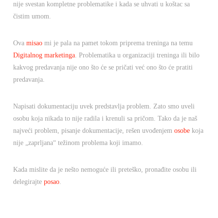
nije svestan kompletne problematike i kada se uhvati u koštac sa
čistim umom.
Ova
misao
mi je pala na pamet tokom priprema treninga na temu
Digitalnog marketinga
. Problematika u organizaciji treninga ili bilo
kakvog predavanja nije ono što će se pričati već ono što će pratiti
predavanja.
Napisati dokumentaciju uvek predstavlja problem. Zato smo uveli
osobu koja nikada to nije radila i krenuli sa pričom. Tako da je naš
najveći problem, pisanje dokumentacije, rešen uvođenjem
osobe
koja
nije „zaprljana“ težinom problema koji imamo.
Kada mislite da je nešto nemoguće ili preteško, pronađite osobu ili
delegirajte
posao
.