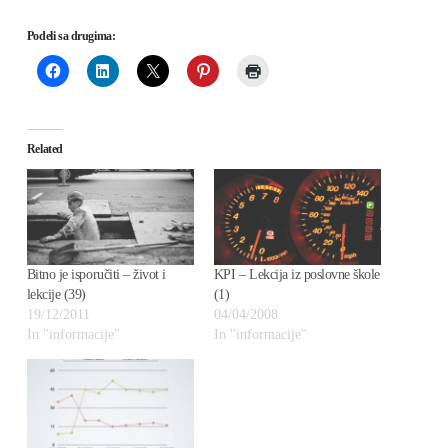
Podeli sa drugima:
Related
Bitno je isporučiti – život i
KPI – Lekcija iz poslovne škole
lekcije (39)
(1)
19/12/2011
04/04/2008
In "informacije"
In "informacije"