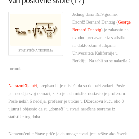
van poslovne škole (17)
Jednog dana 1939.godine,
Džordž Bernard Dantzig (
George
Bernard Dantzig
) je zakasnio na
uvodno predavanje iz statistike
na doktorskim studijama
STATISTIČKA TEOREMA
Univerziteta Kalifornije u
Berkliju. Na tabli su se nalazile 2
formule.
Ne razmišljajući
, prepisao ih je misleći da su domaći zadaci. Posle
par nedelja svoj domaći, kako je tada mislio, dostavio je profesoru.
Posle nekih 6 nedelja, profesor je utrčao u Džordžovu kuću oko 8
ujutru i objasnio da su „domaći“ u stvari nerešene teoreme iz
statistike tog doba.
Naravoučenije čitave priče je da mnoge stvari jesu rešive ako čovek