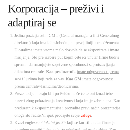
Korporacija – preživi i
adaptiraj se
Jedina pozicija osim GM-a (General manager-a iliti Generalnog
direktora) koja ima iole slobodu je u prvoj liniji menadžementa.
U ostalima imate veoma malo dozvole da se eksponirate i imate
mišljenje. Što pre izabere put kojim ćete ići unutar firme budite
spremni da smanjujete sopstvene sposobnosti suprotstavljanja
diktatima centrale.
Kao preduzetnik
imate odgovornost prema
sebi i ljudima koji rade za vas
.
Kao GM
imate odgovornost
prema centrali/vlasnicima/deoničarima.
Prezentacije moraju biti po PeEsu inače će te oni iznad tebe
mrzeti zbog pokazivanja kreativnosti koja im je zabranjena. Kao
preduzetnik eksperimentišite i pronađite pravi način prezentacije
onoga što radite.
Vi ipak prodajete svoje
usluge
.
Kvazi englesko-
<lokalni jezik>
koji se koristi unutar firme je
potrebno usvojiti kako ne biste odudarali od ostale ekipe. Kao