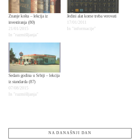
Znanje košta – lekcija iz
Jedini alat kome treba verovati
investiranja (80)
17/01/2011
21/01/2015
In "informacije"
In "razmišljanja"
Sedam godina u Srbiji – lekcija
iz standarda (87)
07/08/2015
In "razmišljanja"
NA DANAŠNJI DAN