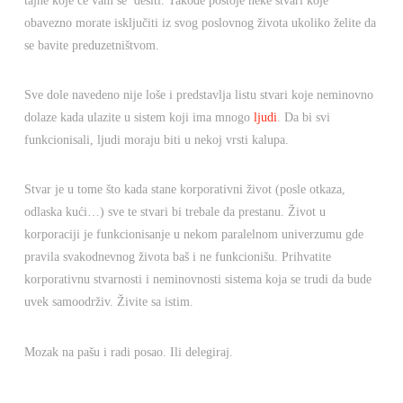
tajne koje će vam se desiti. Takođe postoje neke stvari koje
obavezno morate isključiti iz svog poslovnog života ukoliko želite da
se bavite preduzetništvom.
Sve dole navedeno nije loše i predstavlja listu stvari koje neminovno
dolaze kada ulazite u sistem koji ima mnogo
ljudi
. Da bi svi
funkcionisali, ljudi moraju biti u nekoj vrsti kalupa.
Stvar je u tome što kada stane korporativni život (posle otkaza,
odlaska kući…) sve te stvari bi trebale da prestanu. Život u
korporaciji je funkcionisanje u nekom paralelnom univerzumu gde
pravila svakodnevnog života baš i ne funkcionišu. Prihvatite
korporativnu stvarnosti i neminovnosti sistema koja se trudi da bude
uvek samoodrživ. Živite sa istim.
Mozak na pašu i radi posao. Ili delegiraj.