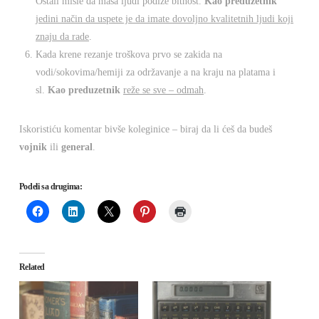
Ostali misle da masa ljudi podiže bitnost.
Kao preduzetnik
jedini način da uspete je da imate dovoljno kvalitetnih ljudi koji
znaju da rade
.
Kada krene rezanje troškova prvo se zakida na
vodi/sokovima/hemiji za održavanje a na kraju na platama i
sl.
Kao preduzetnik
reže se sve – odmah
.
Iskoristiću komentar bivše koleginice – biraj da li ćeš da budeš
vojnik
ili
general
.
Podeli sa drugima:
Related