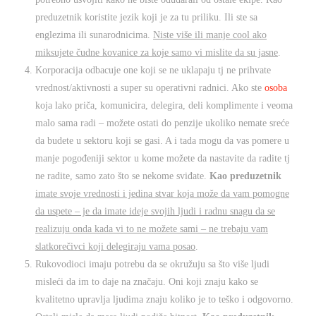
preduzetnik koristite jezik koji je za tu priliku. Ili ste sa
englezima ili sunarodnicima.
Niste više ili manje cool ako
miksujete čudne kovanice za koje samo vi mislite da su jasne
.
Korporacija odbacuje one koji se ne uklapaju tj ne prihvate
vrednost/aktivnosti a super su operativni radnici. Ako ste
osoba
koja lako priča, komunicira, delegira, deli komplimente i veoma
malo sama radi – možete ostati do penzije ukoliko nemate sreće
da budete u sektoru koji se gasi. A i tada mogu da vas pomere u
manje pogođeniji sektor u kome možete da nastavite da radite tj
ne radite, samo zato što se nekome sviđate.
Kao preduzetnik
imate svoje vrednosti i jedina stvar koja može da vam pomogne
da uspete – je da imate ideje svojih ljudi i radnu snagu da se
realizuju onda kada vi to ne možete sami – ne trebaju vam
slatkorečivci koji delegiraju vama posao
.
Rukovodioci imaju potrebu da se okružuju sa što više ljudi
misleći da im to daje na značaju. Oni koji znaju kako se
kvalitetno upravlja ljudima znaju koliko je to teško i odgovorno.