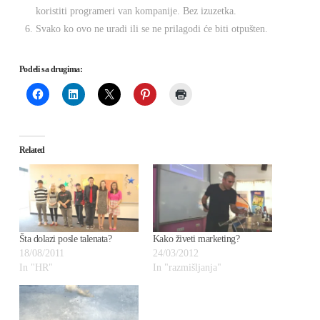
koristiti programeri van kompanije. Bez izuzetka.
Svako ko ovo ne uradi ili se ne prilagodi će biti otpušten.
Podeli sa drugima:
Related
Šta dolazi posle talenata?
Kako živeti marketing?
18/08/2011
24/03/2012
In "HR"
In "razmišljanja"