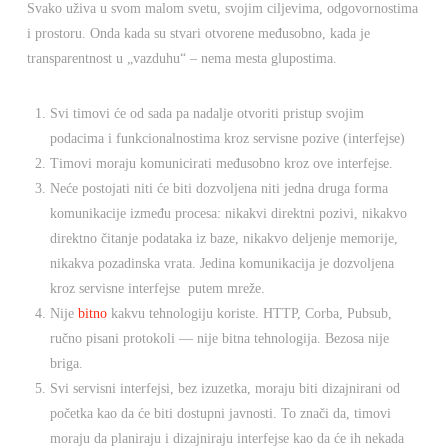
Svako uživa u svom malom svetu, svojim ciljevima, odgovornostima
i prostoru. Onda kada su stvari otvorene međusobno, kada je
transparentnost u „vazduhu“ – nema mesta glupostima.
Svi timovi će od sada pa nadalje otvoriti pristup svojim
podacima i funkcionalnostima kroz servisne pozive (interfejse)
Timovi moraju komunicirati međusobno kroz ove interfejse.
Neće postojati niti će biti dozvoljena niti jedna druga forma
komunikacije između procesa: nikakvi direktni pozivi, nikakvo
direktno čitanje podataka iz baze, nikakvo deljenje memorije,
nikakva pozadinska vrata. Jedina komunikacija je dozvoljena
kroz servisne interfejse putem mreže.
Nije
bitno
kakvu tehnologiju koriste. HTTP, Corba, Pubsub,
ručno pisani protokoli — nije bitna tehnologija. Bezosa nije
briga.
Svi servisni interfejsi, bez izuzetka, moraju biti dizajnirani od
početka kao da će biti dostupni javnosti. To znači da, timovi
moraju da planiraju i dizajniraju interfejse kao da će ih nekada