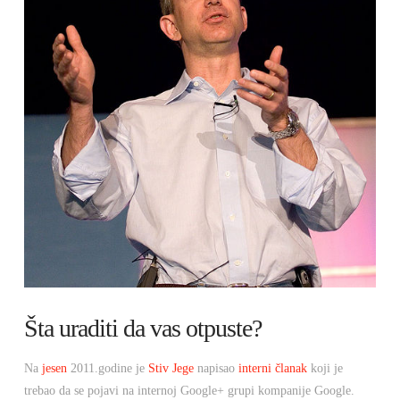
Šta uraditi da vas otpuste?
Na
jesen
2011.godine je
Stiv Jege
napisao
interni članak
koji je
trebao da se pojavi na internoj Google+ grupi kompanije Google.