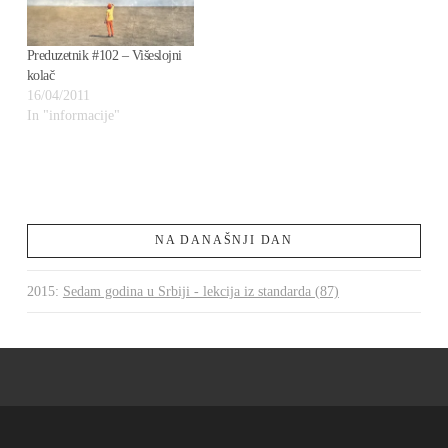
Preduzetnik #102 – Višeslojni
kolač
16/04/2011
In "informacije"
NA DANAŠNJI DAN
2015
:
Sedam godina u Srbiji - lekcija iz standarda (87)