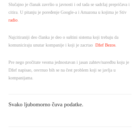
Slučajno je članak završio u javnosti i od tada se sadržaj prepričava i
citira. U pitanju je poređenje Google-a i Amazona u kojima je Stiv
radio
.
Najcitiraniji deo članka je deo o suštini sistema koji trebaju da
komuniciraju unutar kompanije i koji je zacrtao
Džef Bezos
.
Pre nego pročitate veoma jednostavan i jasan zahtev/naredbu koju je
Džef napisao, osvrnuo bih se na čest problem koji se javlja u
kompanijama.
Svako ljubomorno čuva podatke.